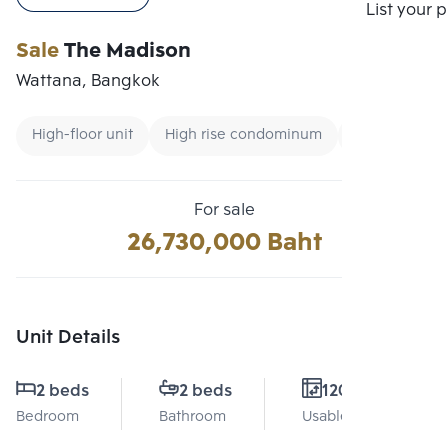
Compare
List your 
Sale
The Madison
Wattana, Bangkok
High-floor unit
High rise condominum
Condo near 
For sale
26,730,000 Baht
Unit Details
2 beds
2 beds
120 Sq.m.
Bedroom
Bathroom
Usable area