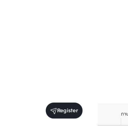
Register
ภา