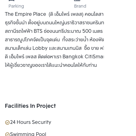
Parking
Brand
LAND CO., LTD.
The Empire Place (ดิ เอ็มไพร์ เพลส) คอนโดสาทร ใกล้แหล่ง
ธุรกิจชั้นนำ ตั้งอยู่บนถนนใหญ่นราธิวาสราชนครินทร์ ห่างจาก
สถานีรถไฟฟ้า BTS ช่องนนทรีประมาณ 500 เมตร พร้อม
สาธารณูปโภคจัดเป็นจุดเด่น ทั้งสระว่ายน้ำ ห้องฟิตเนส 2 ห้อง
สนามเด็กเล่น Lobby และสนามเทนนิส ซื้อ ขาย หรือ เช่า คอนโด
ดิ เอ็มไพร์ เพลส ติดต่อหาเรา Bangkok CitiSmart ได้ทันที เพื่อ
ให้ผู้เชี่ยวชาญของเราได้แนะนำคอนโดให้กับท่าน
Facilities In Project
24 Hours Security
Swimming Pool