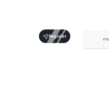
Register
ภา
Units for sale in the same project