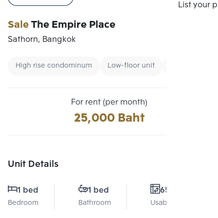
Compare
List your 
Sale
The Empire Place
Sathorn, Bangkok
High rise condominum
Low-floor unit
Condo near B
For rent (per month)
25,000 Baht
Unit Details
1 bed
1 bed
65 Sq.m.
Bedroom
Bathroom
Usable area