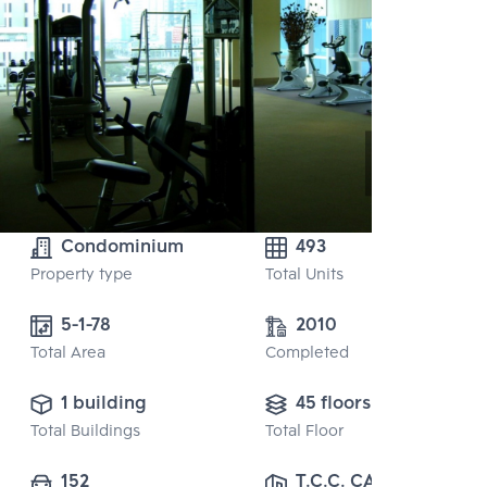
Condominium
493
Property type
Total Units
5-1-78 
2010
Total Area
Completed
1 building
45 floors
Total Buildings
Total Floor
152
T.C.C. CAPITAL 