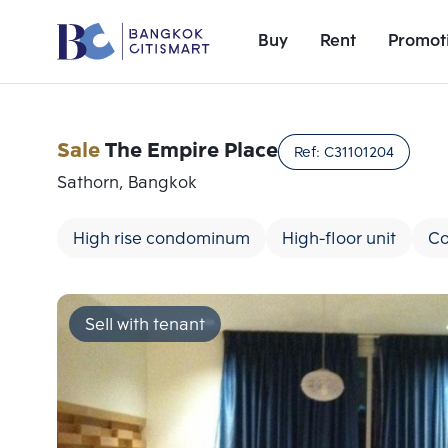
Buy
Rent
Promot
Sale
The Empire Place
Ref:
C31101204
Sathorn, Bangkok
High rise condominum
High-floor unit
Co
Sell with tenant
Add comparative units
Number 1