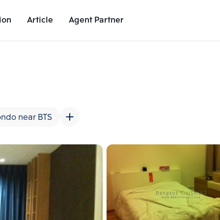
ion
Article
Agent Partner
Unit Images
Unit Details
Project Details
Nearby Places
ndo near BTS
Add comparative units
Add comparat
Number 2
Number