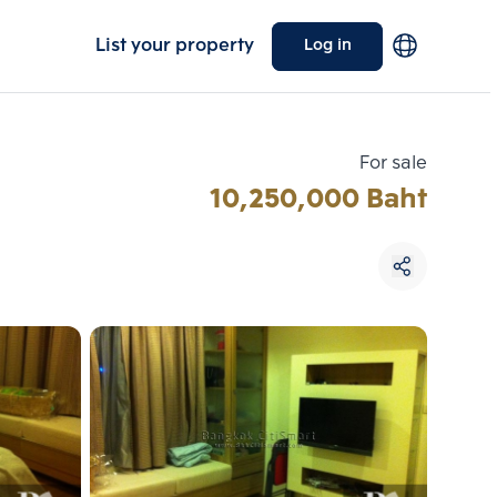
List your property
Log in
For sale
10,250,000 Baht
Choose comparative unit
Maximum 3 units
ive units
Compare
 3
Clear all