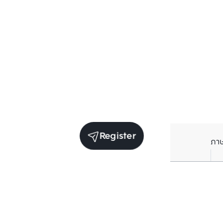
Register
ภา