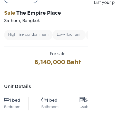
Compare
List your 
Sale
The Empire Place
Sathorn, Bangkok
High rise condominum
Low-floor unit
Condo near B
For sale
8,140,000 Baht
Unit Details
1 bed
1 bed
54 Sq.m.
Bedroom
Bathroom
Usable area