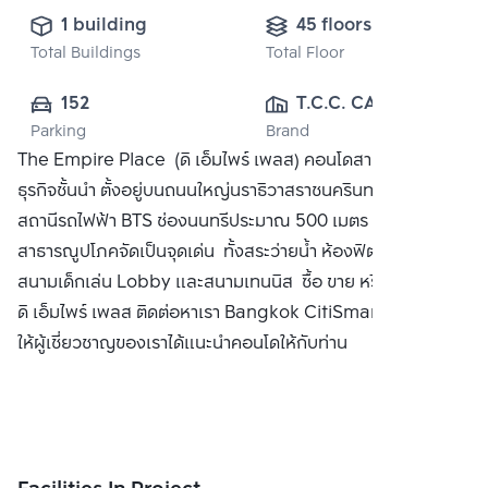
1 building
45 floors
Total Buildings
Total Floor
152
T.C.C. CAPITAL 
Parking
Brand
LAND CO., LTD.
The Empire Place (ดิ เอ็มไพร์ เพลส) คอนโดสาทร ใกล้แหล่ง
ธุรกิจชั้นนำ ตั้งอยู่บนถนนใหญ่นราธิวาสราชนครินทร์ ห่างจาก
สถานีรถไฟฟ้า BTS ช่องนนทรีประมาณ 500 เมตร พร้อม
สาธารณูปโภคจัดเป็นจุดเด่น ทั้งสระว่ายน้ำ ห้องฟิตเนส 2 ห้อง
สนามเด็กเล่น Lobby และสนามเทนนิส ซื้อ ขาย หรือ เช่า คอนโด
ดิ เอ็มไพร์ เพลส ติดต่อหาเรา Bangkok CitiSmart ได้ทันที เพื่อ
ให้ผู้เชี่ยวชาญของเราได้แนะนำคอนโดให้กับท่าน