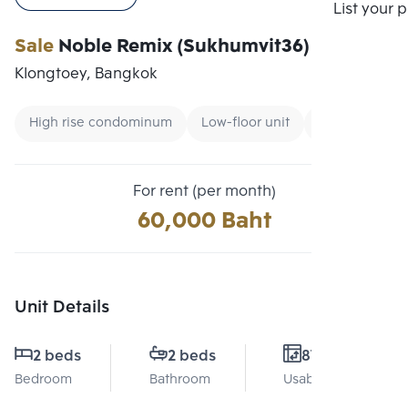
Compare
List your 
Sale
Noble Remix (Sukhumvit36)
Klongtoey, Bangkok
High rise condominum
Low-floor unit
Condo near B
For rent (per month)
60,000 Baht
Unit Details
2 beds
2 beds
87 Sq.m.
Bedroom
Bathroom
Usable area