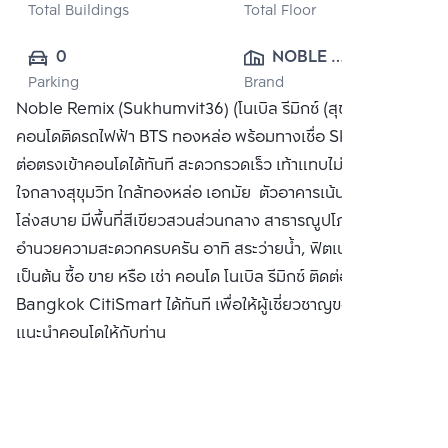
Total Buildings
Total Floor
0
NOBLE 
Parking
Brand
DEVELOPMENT 
Noble Remix (Sukhumvit36) (โนเบิล รีมิกซ์ (สุขุมวิท 36))
PUBLIC CO., 
คอนโดติดรถไฟฟ้า BTS ทองหล่อ พร้อมทางเชื่อ Sky Walk เชื่อ
LTD.
ต่อตรงเข้าคอนโดได้ทันที สะดวกรวดเร็ว เท้าแทบไม่ติดพื้น
ใจกลางสุขุมวิท ใกล้ทองหล่อ เอกมัย ตัวอาคารเน้นความโปร่ง
โล่งสบาย มีพื้นที่สีเขียวสวนส่วนกลาง สาธารณูปโภคและสิ่ง
อำนวยความสะดวกครบครัน อาทิ สระว่ายน้ำ, ฟิตเนส, ห้องสตีม
เป็นต้น ซื้อ ขาย หรือ เช่า คอนโด โนเบิล รีมิกซ์ ติดต่อหาเรา
Bangkok CitiSmart ได้ทันที เพื่อให้ผู้เชี่ยวชาญของเราได้
แนะนำคอนโดให้กับท่าน