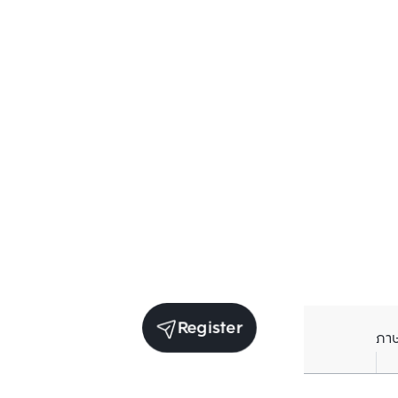
Register
ภา