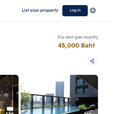
List your property
Log in
For rent (per month)
45,000 Baht
Choose comparative unit
Maximum 3 units
ive units
Compare
 3
Clear all