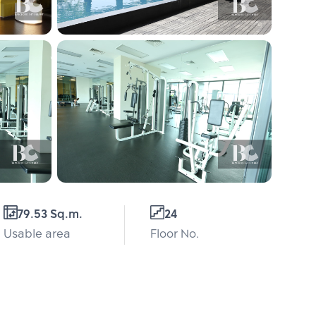
79.53 Sq.m.
24
Usable area
Floor No.