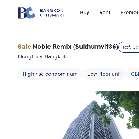
Buy
Rent
Promot
Sale
Noble Remix (Sukhumvit36)
Ref:
C0
Klongtoey, Bangkok
High rise condominum
Low-floor unit
CB
Add comparative units
Number 1