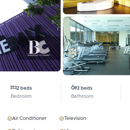
2 beds
2 beds
Bedroom
Bathroom
Air Conditioner
Television