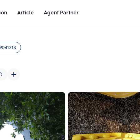
ion
Article
Agent Partner
Unit Images
Unit Details
Project Details
Nearby Places
9041313
D
Add comparative units
Add comparat
Number 2
Number