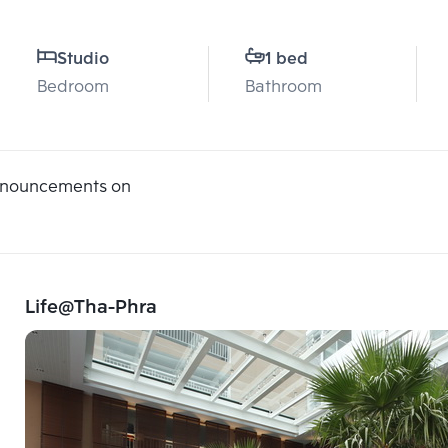
Studio
1 bed
Bedroom
Bathroom
announcements on
Life@Tha-Phra