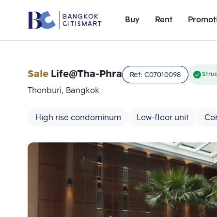
Buy
Rent
Promot
Sale
Life@Tha-Phra
Ref:
C07010098
Stru
Thonburi, Bangkok
High rise condominum
Low-floor unit
Con
Add comparative units
Number 1