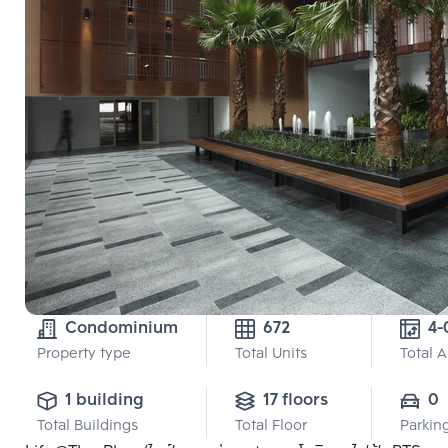
Condominium
672
Property type
Total Units
Total 
1 building
17 floors
0
Total Buildings
Total Floor
Parkin