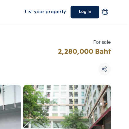
List your property
Log in
For sale
2,280,000 Baht
Choose comparative unit
Maximum 3 units
ive units
Compare
 3
Clear all