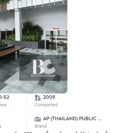
4-0-52 
2009
Area
Completed
AP (THAILAND) PUBLIC 
g
Brand
CO., LTD.