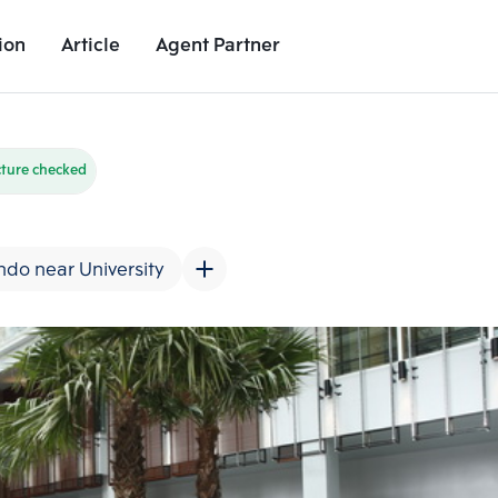
ion
Article
Agent Partner
Unit Images
Unit Details
Project Details
Nearby Places
cture checked
do near University
Add comparative units
Add comparat
Number 2
Number