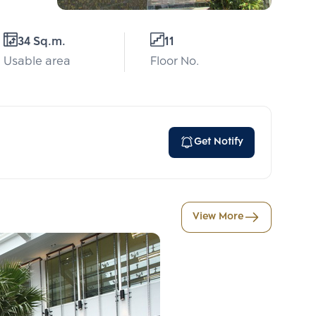
34 Sq.m.
11
Usable area
Floor No.
Get Notify
View More