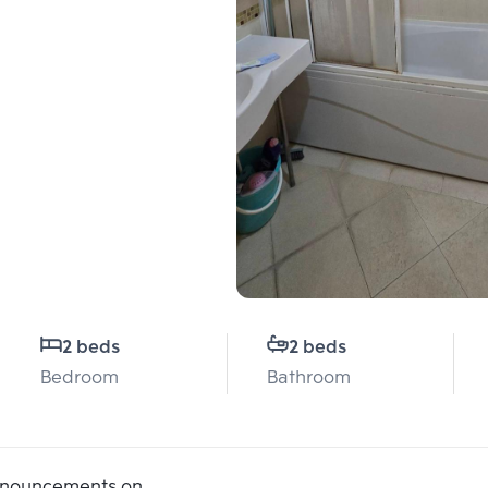
2 beds
2 beds
Bedroom
Bathroom
announcements on