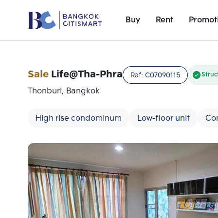
Buy
Rent
Promot
Sale
Life@Tha-Phra
Ref:
C07090115
Struc
Thonburi, Bangkok
High rise condominum
Low-floor unit
Con
Add comparative units
Number 1