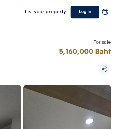
List your property
Log in
For sale
5,160,000 Baht
Choose comparative unit
Maximum 3 units
ive units
Compare
 3
Clear all