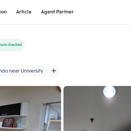
ion
Article
Agent Partner
Unit Images
Unit Details
Project Details
Nearby Places
ture checked
do near University
Add comparative units
Add comparat
Number 2
Number