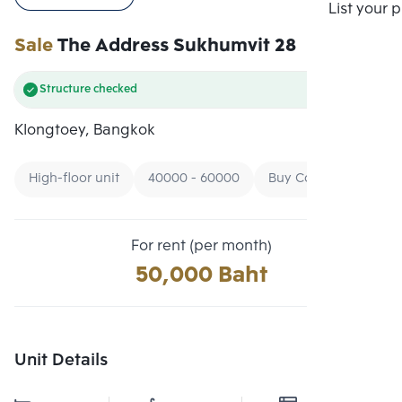
Compare
List your 
Sale
The Address Sukhumvit 28
Structure checked
Klongtoey, Bangkok
High-floor unit
40000 - 60000
Buy Condo By Price
For rent (per month)
50,000 Baht
Unit Details