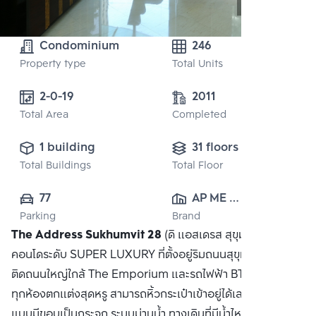
Condominium
246
Property type
Total Units
2-0-19 
2011
Total Area
Completed
1 building
31 floors
Total Buildings
Total Floor
77
AP ME 
Parking
Brand
(SUKHUMVIT) 
The Address Sukhumvit 28
(ดิ แอสเดรส สุขุมวิท 28)
CO., LTD.
คอนโดระดับ SUPER LUXURY ที่ตั้งอยู่ริมถนนสุขุมวิท ในทำเล
ติดถนนใหญ่ใกล้ The Emporium และรถไฟฟ้า BTS พร้อมพงษ์
ทุกห้องตกแต่งสุดหรู สามารถหิ้วกระเป๋าเข้าอยู่ได้เลย สระว่ายน้ำ
แบบมีขอบเป็นกระจก ระบบม่านน้ำ ทางเดินที่มีน้ำไหล เตียงรอบ