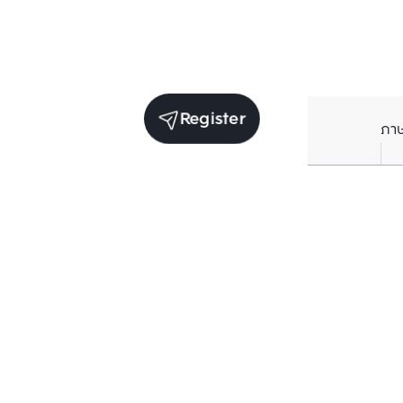
Register
ภา
Units for sale in the same project