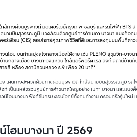
กล้ทางด่วนบูรพาวิถี มอเตอร์เวย์กรุงเทพ-ชลบุรี และรถไฟฟ้า BTS สาย
ะสนามบินสุวรรณภูมิ แวดล้อมด้วยศูนย์การค้าเมกา บางนา แบงค็อกมอ
คอร์เดียน (CIS) ตอบโจทย์คุณภาพชีวิตที่ดีและการลงทุนบนพื้นที่ดาวเ
ฮม บนทำเลมุ่งสู่ใจกลางเมืองได้ง่าย เช่น PLENO สุขุมวิท-บางนา 4
 บ้านกลางเมือง บางนา-วงแหวน ใกล้แอร์พอร์ต เรล ลิงก์ สถานีบ้านทับ
 สายสีเหลือง สถานีสวนหลวง ร.9 เพียง 20 นาที*
ื่อง เดินทางสะดวกด้วยทางด่วนบูรพาวิถี ใกล้สนามบินสุวรรณภูมิ รถไ
ลิงก์ เป็นแหล่งรวมศูนย์การค้าขนาดใหญ่อย่าง เมกา บางนา และแบงค็
าวน์โฮมบางนา ฟังก์ชันครบ ตอบโจทย์ทั้งคนทำงาน ครอบครัวรุ่นใหม่ 
น์โฮมบางนา ปี 2569