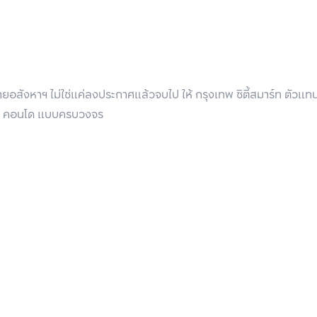
นา 3
อสังหาฯ ไม่ใช่แค่ลงประกาศแล้วจบไป ให้ กรุงเทพ ซิตี้สมาร์ท ตัวแ
 บ้าน คอนโด แบบครบวงจร