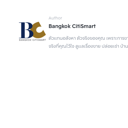
1. PLENO สุขุมวิท-บาง
Author
Bangkok CitiSmart
ตัวแทนอสังหา ตัวจริงของคุณ เพราะการขาย
จริงที่คุณไว้ใจ ดูแลเรื่องขาย ปล่อยเช่า