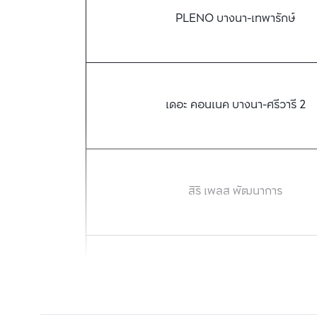
PLENO บางนา-เทพารักษ์
เดอะ คอนเนค บางนา-ศรีวารี 2
สิริ เพลส พัฒนาการ
สิริ เพลส เมกาบางนา