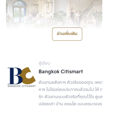
อ่านเพิ่มเติม
ที่โครงการ ณริณสิริ กรุงเทพกรีฑา มีแบบบ้านเดี่ยวหรูให้เลือก
ผู้เขียน
ถึง 3 แบบด้วยกัน จัดเต็มพื้นที่ใช้สอยสุดกว้างขวางตั้งแต่ 330-
Bangkok Citismart
530 ตร.ม. ครบครันฟังก์ชันที่รองรับครอบครัวขนาดใหญ่ 4-5 
ตัวแทนอสังหาฯ ตัวจริงของคุณ เพราะการขายอสัง
ห้องนอน, 5-6 ห้องน้ำ, 3-4 ที่จอดรถ พร้อมห้องแม่บ้านในทุก
หาฯ ไม่ใช่แค่ลงประกาศแล้วจบไป ให้ กรุงเทพ ซิตี้สมา
แบบบ้าน ลงตัวกับการออกแบบด้วยแรงบันดาลใจจาก
ร์ท ตัวแทนแบบตัวจริงที่คุณไว้ใจ ดูแลเรื่องขาย
สถาปัตยกรรมยุค Georgian ที่เน้นความหรูหราและคลาสสิก 
ปล่อยเช่า บ้าน คอนโด แบบครบวงจร
ถ่ายทอดผ่านองค์ประกอบต่าง ๆ ไม่ว่าจะเป็นปล่องไฟ บาน
กระจก และหลังคาทรงจั่วที่งดงามไม่เหมือนใคร
สิ่งอำนวยความสะดวกภายในโครงการ ณริณสิริ 