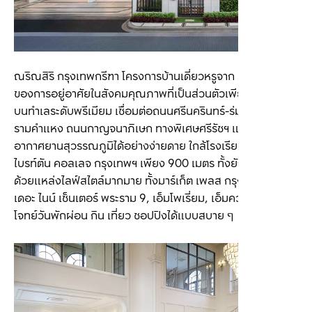
ณริณสิริ กรุงเทพกรีฑา โครงการบ้านเดี่ยวหรูจาก Sansiri ที่สุด
ของการอยู่อาศัยในสังคมคุณภาพที่เป็นส่วนตัวเพียง 36 ยูนิต 
บนทำเลระดับพรีเมียม เชื่อมต่อถนนศรีนครินทร์-ร่มเกล้า ถนน
รามคำแหง ถนนกาญจนาภิเษก ทางพิเศษศรีรัชฯ และท่า
อากาศยานสุวรรณภูมิได้อย่างง่ายดาย ใกล้โรงเรียนนานาชาติ
ไบรท์ตัน คอลเลจ กรุงเทพฯ เพียง 900 เมตร ทั้งยังรายล้อมไป
ด้วยแหล่งไลฟ์สไตล์มากมาย ทั้งมาร์เก็ต เพลส กรุงเทพกรีฑา, 
เดอะ ไนน์ เซ็นเตอร์ พระราม 9, เอ็มโพเรี่ยม, เอ็มควอเทียร์ ตอบ
โจทย์วันพักผ่อน กิน เที่ยว ชอปปิงได้แบบสบาย ๆ