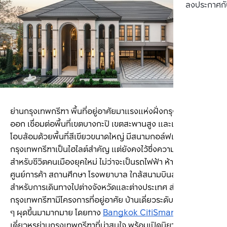
ลงประกาศกั
ย่านกรุงเทพกรีฑา พื้นที่อยู่อาศัยมาแรงแห่งฝั่งกรุงเทพฯ ตะวัน
ออก เชื่อมต่อพื้นที่เขตบางกะปิ เขตสะพานสูง และเขตประเวศ 
โอบล้อมด้วยพื้นที่สีเขียวขนาดใหญ่ มีสนามกอล์ฟและสมาคม
กรุงเทพกรีฑาเป็นไฮไลต์สำคัญ แต่ยังคงไว้ซึ่งความสะดวกสบาย
สำหรับชีวิตคนเมืองยุคใหม่ ไม่ว่าจะเป็นรถไฟฟ้า ห้างสรรพสินค้า 
ศูนย์การค้า สถานศึกษา โรงพยาบาล ใกล้สนามบินสุวรรณภูมิ 
สำหรับการเดินทางไปต่างจังหวัดและต่างประเทศ ส่งผลให้ถนน
กรุงเทพกรีฑามีโครงการที่อยู่อาศัย บ้านเดี่ยวระดับ Luxury ใหม่ 
ๆ ผุดขึ้นมามากมาย โดยทาง 
Bangkok CitiSmart
 ได้คัดบ้าน
เดี่ยวหรูย่านกรุงเทพกรีฑาที่น่าสนใจ พร้อมเปิดนิยามใหม่ของ