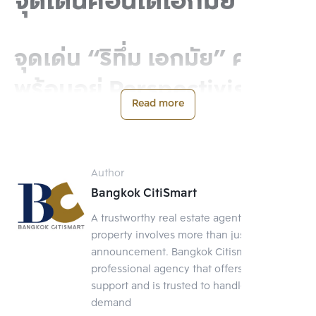
จุดเด่นคอนโดเอกมัย
จุดเด่น “ริทึ่ม เอกมัย” คอนโด
พร้อมอยู่ Perspectivism ทุก
Read more
ยูนิตได้รับวิวที่ดี
สำหรับโครงการ ริทึ่ม เอกมัย เป็นโครงการพร้อมเข้าอยู่ใหม่ล่าสุด และ
ใกล้บีทีเอสเอกมัยมากที่สุดจากคอนโดเอกมัยที่ยกตัวอย่างมา แต่ละ
Author
ยูนิตจะมีการออกแบบที่ต่างกันไปตามตำแหน่งในอาคาร โดยทุกยูนิตจะ
Bangkok CitiSmart
เป็นการออกแบบหน้าต่างและระเบียงยื่นออกไป หรือสังเกตุง่ายๆ คือ มี
ลักษณะพื้นที่เป็นแบบเฉียง ทำให้ทุกห้องจะไม่มีการบล็อควิวกันเองและ
A trustworthy real estate agent Selling a
ได้รับมุมมองได้กว้างมากขึ้น นอกจากนั้นยังมี Observatorium ระเบียง
property involves more than just posting an
พื้นกระจกที่ชั้นบนของอาคารไว้ชมวิวเมืองได้อย่างจุใจ ในส่วนของห้อง
announcement. Bangkok Citismart is a
แต่ละแบบมีจุดเด่นต่างกัน เช่น ห้องแบบสตูดิโอที่มี Daybed ริม
professional agency that offers full-service
หน้าต่างไว้ชมวิวได้ตลอดทั้งวัน แบบ 1 ห้องนอนมี Walk in closet และ
support and is trusted to handle your
แบบ 2 ห้องนอนมีอ่างอาบน้ำ นอกจากนั้นยังมี Observatorium 
demand