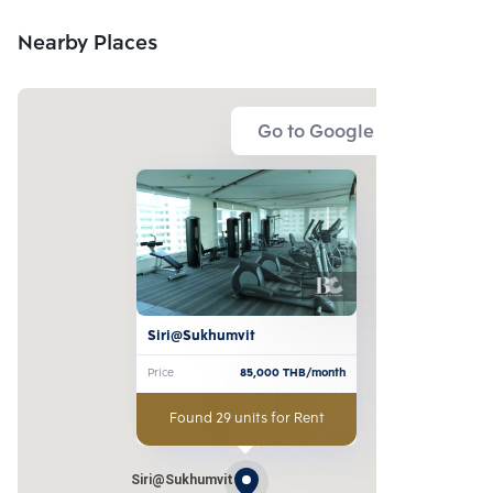
Nearby Places
Go to Google Map
Siri@Sukhumvit
Price
85,000
THB/month
Found 29 units for Rent
Siri@Sukhumvit