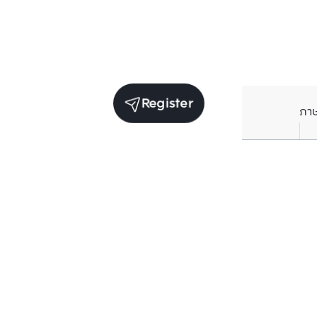
Register
ภา
Units for rent in the same project