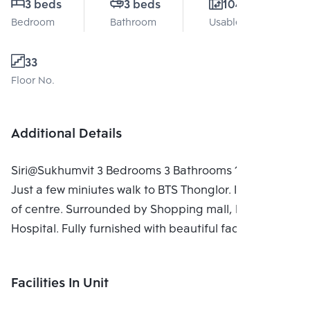
3 beds
3 beds
104 Sq.m.
Bedroom
Bathroom
Usable area
33
Floor No.
Additional Details
Siri@Sukhumvit 3 Bedrooms 3 Bathrooms 104 Sqm.
Just a few miniutes walk to BTS Thonglor. In the heart
of centre. Surrounded by Shopping mall, Dinning,
Hospital. Fully furnished with beautiful facility.
Facilities In Unit