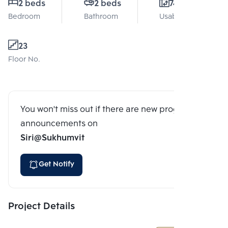
2 beds
2 beds
74 Sq.m.
Bedroom
Bathroom
Usable area
23
Floor No.
You won't miss out if there are new program
announcements on
Siri@Sukhumvit
Get Notify
Project Details