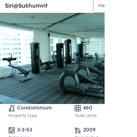
Siri@Sukhumvit
View More
Condominium
460
Property type
Total Units
3-3-53 
2009