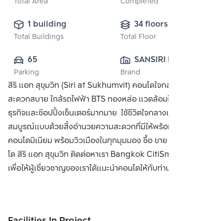
Total Area
Completed
1 building
34 floors
Total Buildings
Total Floor
65
SANSIRI PUBLIC 
Parking
Brand
CO., LTD.
สิริ แอท สุขุมวิท (Siri at Sukhumvit) คอนโดใจกลางสุขุมวิท
สะดวกสบาย ใกล้รถไฟฟ้า BTS ทองหล่อ แวดล้อมไปด้วยแหล่ง
ธุรกิจและช๊อปปิ้งเซ็นเตอร์มากมาย ใช้ชีวิตใจกลางเมืองอย่าง
สมบูรณ์แบบด้วยสิ้งอำนวยความสะดวกที่มีให้พร้อมใน
คอนโดมิเนียม พร้อมวิวเมืองในทุกมุมมอง ซื้อ ขาย หรือ เช่า คอน
โด สิริ แอท สุขุมวิท ติดต่อหาเรา Bangkok CitiSmart ได้ทันที
เพื่อให้ผู้เชี่ยวชาญของเราได้แนะนำคอนโดให้กับท่าน