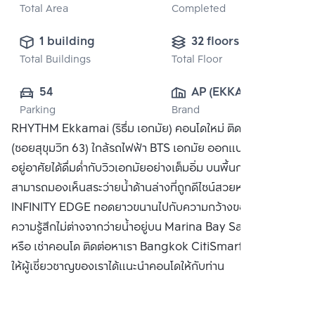
Total Area
Completed
1 building
32 floors
Total Buildings
Total Floor
54
AP (EKKAMAI) 
Parking
Brand
CO., LTD
RHYTHM Ekkamai (ริธึ่ม เอกมัย) คอนโดใหม่ ติดถนนเอกมัย
(ซอยสุขุมวิท 63) ใกล้รถไฟฟ้า BTS เอกมัย ออกแบบมาเพื่อให้ผู้
อยู่อาศัยได้ดื่มด่ำกับวิวเอกมัยอย่างเต็มอิ่ม บนพื้นกระจกใสที่
สามารถมองเห็นสระว่ายน้ำด้านล่างที่ถูกดีไซน์สวยหรู แบบ
INFINITY EDGE ทอดยาวขนานไปกับความกว้างของอาคาร ให้
ความรู้สึกไม่ต่างจากว่ายน้ำอยู่บน Marina Bay Sands ซื้อ ขาย
หรือ เช่าคอนโด ติดต่อหาเรา Bangkok CitiSmart ได้ทันที เพื่อ
ให้ผู้เชี่ยวชาญของเราได้แนะนำคอนโดให้กับท่าน