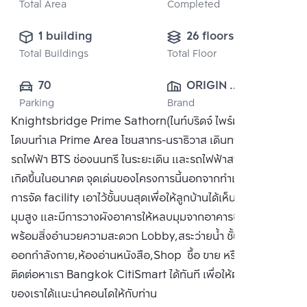
Total Area
Completed
1 building
26 floors
Total Buildings
Total Floor
70
ORIGIN 
Parking
Brand
PROPERTY 
Knightsbridge Prime Sathorn(ไนท์บริดจ์ ไพร์ม สาทร) คอน
PUBLIC CO., 
โดบนทำเล Prime Area โซนสาทร-นราธิวาส เดินทางสะดวก ใกล้
LTD.
รถไฟฟ้า BTS ช่องนนทรี ในระยะเดิน และรถไฟฟ้าสายสีเทา ที่จะ
เกิดขึ้นในอนาคต จุดเด่นของโครงการนี้นอกจากทำเลที่ตั้ง ยังมี
การจัด facility เอาไว้ชั้นบนสุดเพื่อให้ลูกบ้านได้เห็น city view
มุมสูง และมีการวางผังอาคารให้หลบมุมจากอาคารข้างเคียง
พร้อมสิ่งอำนวยความสะดวก Lobby,สระว่ายน้ำ ชั้นบนสุด,ห้อง
ออกกำลังกาย,ห้องอ่านหนังสือ,Shop ซื้อ ขาย หรือ เช่าคอนโด
ติดต่อหาเรา Bangkok CitiSmart ได้ทันที เพื่อให้ผู้เชี่ยวชาญ
ของเราได้แนะนำคอนโดให้กับท่าน