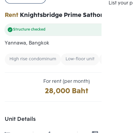
Compare
List your 
Rent
Knightsbridge Prime Sathorn
Structure checked
Yannawa, Bangkok
High rise condominum
Low-floor unit
Renting forei
For rent (per month)
28,000 Baht
Unit Details