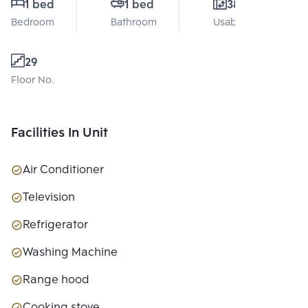
1 bed
1 bed
38 Sq.m.
Bedroom
Bathroom
Usable area
29
Floor No.
Facilities In Unit
Air Conditioner
Television
Refrigerator
Washing Machine
Range hood
Cooking stove