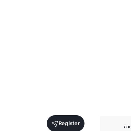
Register
ภา