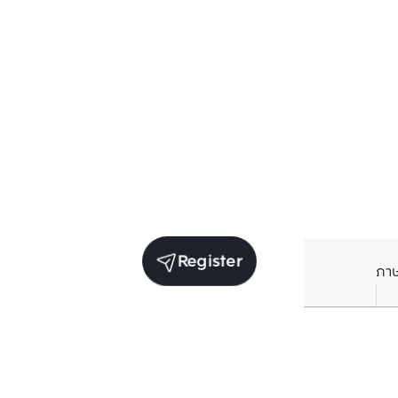
Register
ภา