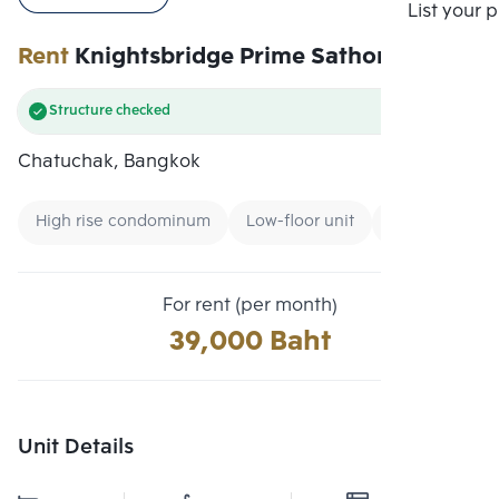
Compare
List your 
Rent
Knightsbridge Prime Sathorn
Structure checked
Chatuchak, Bangkok
High rise condominum
Low-floor unit
Renting forei
For rent (per month)
39,000 Baht
Unit Details