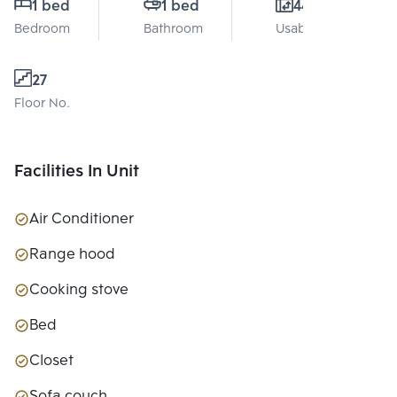
1 bed
1 bed
44 Sq.m.
Bedroom
Bathroom
Usable area
27
Floor No.
Facilities In Unit
Air Conditioner
Range hood
Cooking stove
Bed
Closet
Sofa couch