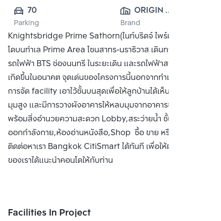
70
ORIGIN 
Parking
Brand
PROPERTY 
Knightsbridge Prime Sathorn(ไนท์บริดจ์ ไพร์ม สาทร) คอน
PUBLIC CO., 
โดบนทำเล Prime Area โซนสาทร-นราธิวาส เดินทางสะดวก ใกล้
LTD.
รถไฟฟ้า BTS ช่องนนทรี ในระยะเดิน และรถไฟฟ้าสายสีเทา ที่จะ
เกิดขึ้นในอนาคต จุดเด่นของโครงการนี้นอกจากทำเลที่ตั้ง ยังมี
การจัด facility เอาไว้ชั้นบนสุดเพื่อให้ลูกบ้านได้เห็น city view
มุมสูง และมีการวางผังอาคารให้หลบมุมจากอาคารข้างเคียง
พร้อมสิ่งอำนวยความสะดวก Lobby,สระว่ายน้ำ ชั้นบนสุด,ห้อง
ออกกำลังกาย,ห้องอ่านหนังสือ,Shop ซื้อ ขาย หรือ เช่าคอนโด
ติดต่อหาเรา Bangkok CitiSmart ได้ทันที เพื่อให้ผู้เชี่ยวชาญ
ของเราได้แนะนำคอนโดให้กับท่าน
Facilities In Project