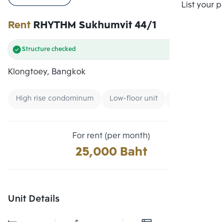
Compare
List your 
Rent
RHYTHM Sukhumvit 44/1
Structure checked
Klongtoey, Bangkok
High rise condominum
Low-floor unit
Condo near B
For rent (per month)
25,000 Baht
Unit Details