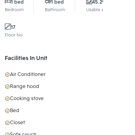
1 bed
1 bed
45.29 Sq.m.
Bedroom
Bathroom
Usable area
17
Floor No.
Facilities In Unit
Air Conditioner
Range hood
Cooking stove
Bed
Closet
Sofa couch