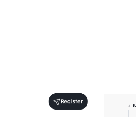
Register
ภา