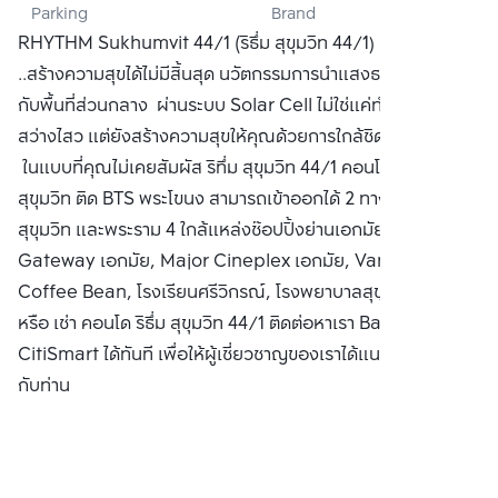
Parking
Brand
PUBLIC CO., 
RHYTHM Sukhumvit 44/1 (ริธึ่ม สุขุมวิท 44/1) ธรรมชาติ
LTD.
..สร้างความสุขได้ไม่มีสิ้นสุด นวัตกรรมการนำแสงธรรมชาติมาใช้
กับพื้นที่ส่วนกลาง ผ่านระบบ Solar Cell ไม่ใช่แค่ทำให้ชีวิต
สว่างไสว แต่ยังสร้างความสุขให้คุณด้วยการใกล้ชิดธรรมชาติ
ในแบบที่คุณไม่เคยสัมผัส ริทึ่ม สุขุมวิท 44/1 คอนโดหรู ริมถนน
สุขุมวิท ติด BTS พระโขนง สามารถเข้าออกได้ 2 ทาง ทั้งเส้นถนน
สุขุมวิท และพระราม 4 ใกล้แหล่งช๊อปปิ้งย่านเอกมัย เช่น
Gateway เอกมัย, Major Cineplex เอกมัย, Vanilla,
Coffee Bean, โรงเรียนศรีวิกรณ์, โรงพยาบาลสุขุมวิท ซื้อ ขาย
หรือ เช่า คอนโด ริธึ่ม สุขุมวิท 44/1 ติดต่อหาเรา Bangkok
CitiSmart ได้ทันที เพื่อให้ผู้เชี่ยวชาญของเราได้แนะนำคอนโดให้
กับท่าน