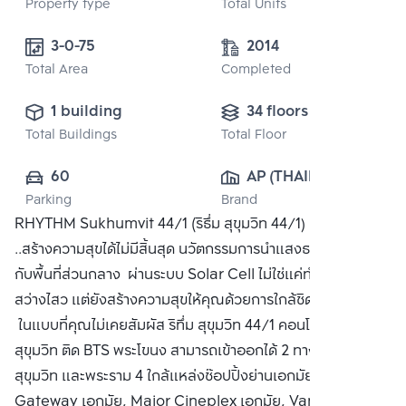
Property type
Total Units
3-0-75
2014
Total Area
Completed
1 building
34 floors
Total Buildings
Total Floor
60
AP (THAILAND) 
Parking
Brand
PUBLIC CO., 
RHYTHM Sukhumvit 44/1 (ริธึ่ม สุขุมวิท 44/1) ธรรมชาติ
LTD.
..สร้างความสุขได้ไม่มีสิ้นสุด นวัตกรรมการนำแสงธรรมชาติมาใช้
กับพื้นที่ส่วนกลาง ผ่านระบบ Solar Cell ไม่ใช่แค่ทำให้ชีวิต
สว่างไสว แต่ยังสร้างความสุขให้คุณด้วยการใกล้ชิดธรรมชาติ
ในแบบที่คุณไม่เคยสัมผัส ริทึ่ม สุขุมวิท 44/1 คอนโดหรู ริมถนน
สุขุมวิท ติด BTS พระโขนง สามารถเข้าออกได้ 2 ทาง ทั้งเส้นถนน
สุขุมวิท และพระราม 4 ใกล้แหล่งช๊อปปิ้งย่านเอกมัย เช่น
Gateway เอกมัย, Major Cineplex เอกมัย, Vanilla,