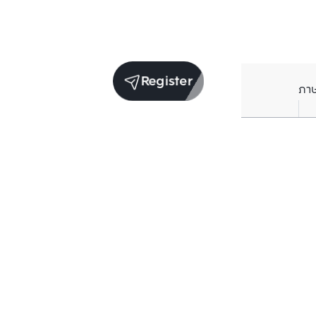
Register
ภา
Units for rent in the same project