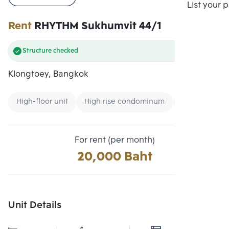
Compare
List your 
Rent
RHYTHM Sukhumvit 44/1
Structure checked
Klongtoey, Bangkok
High-floor unit
High rise condominum
Condo near 
For rent (per month)
20,000 Baht
Unit Details