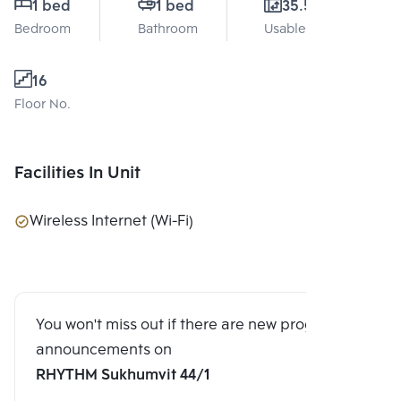
1 bed
1 bed
35.5 Sq.m.
Bedroom
Bathroom
Usable area
16
Floor No.
Facilities In Unit
Wireless Internet (Wi-Fi)
You won't miss out if there are new program
announcements on
RHYTHM Sukhumvit 44/1