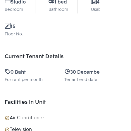
Studio
1 bed
42 Sq.m.
Bedroom
Bathroom
Usable area
15
Floor No.
Current Tenant Details
0 Baht
30 December 2026
For rent per month
Tenant end date
Facilities In Unit
Air Conditioner
Television