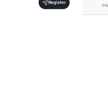
Register
ภา
Units for rent in the same project
Structure checked
Structure che