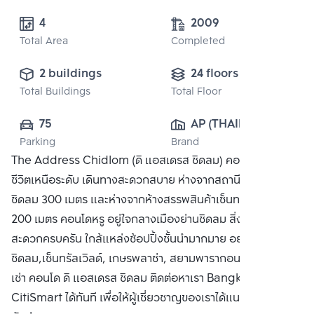
4
2009
Total Area
Completed
2 buildings
24 floors
Total Buildings
Total Floor
75
AP (THAILAND) 
Parking
Brand
PUBLIC CO., 
The Address Chidlom (ดิ แอสเดรส ชิดลม) คอนโดที่ให้คุณใช้
LTD.
ชีวิตเหนือระดับ เดินทางสะดวกสบาย ห่างจากสถานีรถไฟฟ้า BTS
ชิดลม 300 เมตร และห่างจากห้างสรรพสินค้าเซ็นทรัล ชิดลม
200 เมตร คอนโดหรู อยู่ใจกลางเมืองย่านชิดลม สิ่งอำนวย
สะดวกครบครัน ใกล้แหล่งช้อปปิ้งชั้นนำมากมาย อย่าง เซ็นทรัล
ชิดลม,เซ็นทรัลเวิลด์, เกษรพลาซ่า, สยามพารากอน ซื้อ ขาย หรือ
เช่า คอนโด ดิ แอสเดรส ชิดลม ติดต่อหาเรา Bangkok
CitiSmart ได้ทันที เพื่อให้ผู้เชี่ยวชาญของเราได้แนะนำคอนโดให้