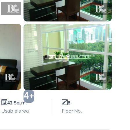
4+
42 Sq.m.
8
Usable area
Floor No.