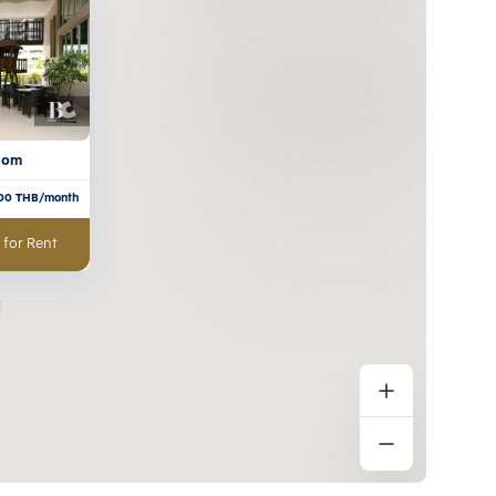
lom
00
THB/month
 for Rent