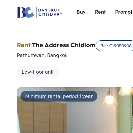
Buy
Rent
Promot
Rent
The Address Chidlom
Ref:
C19050906
Pathumwan, Bangkok
Low-floor unit
Minimum rental period 1 year
Add comparative units
Number 1