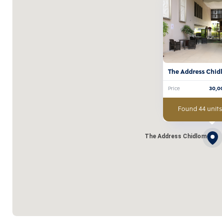
The Address Chid
Price
30,0
Found 44 units
The Address Chidlom