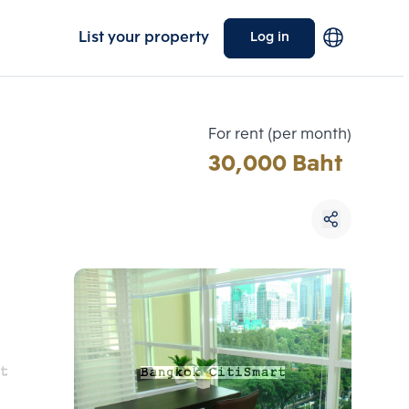
List your property
Log in
For rent (per month)
30,000 Baht
Choose comparative unit
Maximum 3 units
ive units
Compare
 3
Clear all