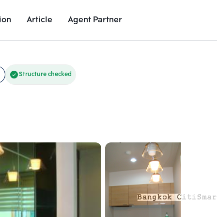
ion
Article
Agent Partner
Unit Images
Unit Details
Project Details
Nearby Places
Structure checked
Add comparative units
Add comparat
Number 2
Number