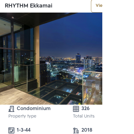
RHYTHM Ekkamai
View More
Condominium
326
Property type
Total Units
1-3-44
2018