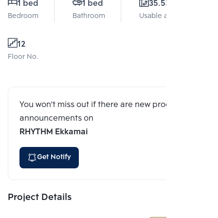
1 bed
1 bed
35.53 Sq.m.
Bedroom
Bathroom
Usable area
12
Floor No.
You won't miss out if there are new program
announcements on
RHYTHM Ekkamai
Get Notify
Project Details