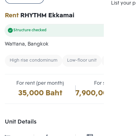
Compare
List your 
Rent
RHYTHM Ekkamai
Structure checked
Wattana, Bangkok
High rise condominum
Low-floor unit
CBD
For rent (per month)
For sale
35,000 Baht
7,900,000 Baht
Unit Details