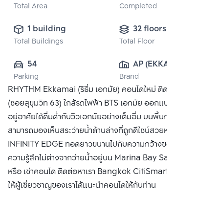
Total Area
Completed
1 building
32 floors
Total Buildings
Total Floor
54
AP (EKKAMAI) 
Parking
Brand
CO., LTD
RHYTHM Ekkamai (ริธึ่ม เอกมัย) คอนโดใหม่ ติดถนนเอกมัย
(ซอยสุขุมวิท 63) ใกล้รถไฟฟ้า BTS เอกมัย ออกแบบมาเพื่อให้ผู้
อยู่อาศัยได้ดื่มด่ำกับวิวเอกมัยอย่างเต็มอิ่ม บนพื้นกระจกใสที่
สามารถมองเห็นสระว่ายน้ำด้านล่างที่ถูกดีไซน์สวยหรู แบบ
INFINITY EDGE ทอดยาวขนานไปกับความกว้างของอาคาร ให้
ความรู้สึกไม่ต่างจากว่ายน้ำอยู่บน Marina Bay Sands ซื้อ ขาย
หรือ เช่าคอนโด ติดต่อหาเรา Bangkok CitiSmart ได้ทันที เพื่อ
ให้ผู้เชี่ยวชาญของเราได้แนะนำคอนโดให้กับท่าน