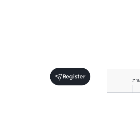
Register
ภา
Units for rent in the same project