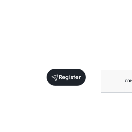
Register
ภา
Units for sale in the same project