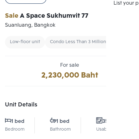
Compare
List your 
Sale
A Space Sukhumvit 77
Suanluang, Bangkok
Low-floor unit
Condo Less Than 3 Million Baht
Cond
For sale
2,230,000 Baht
Unit Details
1 bed
1 bed
35 Sq.m.
Bedroom
Bathroom
Usable area