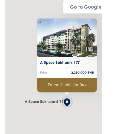
Go to Google Map
A Space Sukhumvit 77
Price
2,230,000
THB
Found 9 units for Buy
A Space Sukhumvit 77