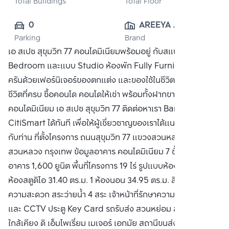
Total Buildings
Total Floor
0
AREEYA 
Parking
Brand
PROPERTY 
เอ สเปซ สุขุมวิท 77 คอนโดมิเนียมพร้อมอยู่ กับสแปซแบบ One
PUBLIC CO., 
Bedroom และแบบ Studio ห้องพัก Fully Furnished ครบ
LTD.
ครันด้วยเฟอร์นิเจอร์ของตกแต่ง และของใช้ในชีวิตประจำวัน
ชีวิตที่ครบ ซื้อคอนโด คอนโดให้เช่า พร้อมทั้งฝากขาย
คอนโดมิเนียม เอ สเปซ สุขุมวิท 77 ติดต่อหาเรา Bangkok
CitiSmart ได้ทันที เพื่อให้ผู้เชี่ยวชาญของเราได้แนะนำคอนโดให้
กับท่าน ที่ตั้งโครงการ ถนนสุขุมวิท 77 แขวงสวนหลวง เขต
สวนหลวง กรุงเทพ ข้อมูลอาคาร คอนโดมิเนียม 7 ชั้น จำนวน 8
อาคาร 1,600 ยูนิต พื้นที่โครงการ 19 ไร่ รูปแบบห้องพักอาศัย
ห้องสตูดิโอ 31.40 ตร.ม. 1 ห้องนอน 34.95 ตร.ม. สิ่งอำนวย
ความสะดวก สระว่ายน้ำ 4 สระ เจ้าหน้าที่รักษาความปลอดภัย
และ CCTV ประตู Key Card รถรับส่ง สวนหย่อม สถานที่สำคัญ
ใกล้เคียง ดิ เอ็มโพเรี่ยม เมเจอร์ เอกมัย สถานีขนส่ง เอกมัย วัด