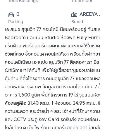
Total Buildings
Total Floor
0
AREEYA 
Parking
Brand
PROPERTY 
เอ สเปซ สุขุมวิท 77 คอนโดมิเนียมพร้อมอยู่ กับสแปซแบบ One
PUBLIC CO., 
Bedroom และแบบ Studio ห้องพัก Fully Furnished ครบ
LTD.
ครันด้วยเฟอร์นิเจอร์ของตกแต่ง และของใช้ในชีวิตประจำวัน
ชีวิตที่ครบ ซื้อคอนโด คอนโดให้เช่า พร้อมทั้งฝากขาย
คอนโดมิเนียม เอ สเปซ สุขุมวิท 77 ติดต่อหาเรา Bangkok
CitiSmart ได้ทันที เพื่อให้ผู้เชี่ยวชาญของเราได้แนะนำคอนโดให้
กับท่าน ที่ตั้งโครงการ ถนนสุขุมวิท 77 แขวงสวนหลวง เขต
สวนหลวง กรุงเทพ ข้อมูลอาคาร คอนโดมิเนียม 7 ชั้น จำนวน 8
อาคาร 1,600 ยูนิต พื้นที่โครงการ 19 ไร่ รูปแบบห้องพักอาศัย
ห้องสตูดิโอ 31.40 ตร.ม. 1 ห้องนอน 34.95 ตร.ม. สิ่งอำนวย
ความสะดวก สระว่ายน้ำ 4 สระ เจ้าหน้าที่รักษาความปลอดภัย
และ CCTV ประตู Key Card รถรับส่ง สวนหย่อม สถานที่สำคัญ
ใกล้เคียง ดิ เอ็มโพเรี่ยม เมเจอร์ เอกมัย สถานีขนส่ง เอกมัย วัด