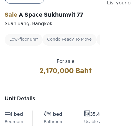
Compare
List your 
Sale
A Space Sukhumvit 77
Suanluang, Bangkok
Low-floor unit
Condo Ready To Move
Buy
For sale
2,170,000 Baht
Unit Details
1 bed
1 bed
35.47 Sq.m.
Bedroom
Bathroom
Usable area