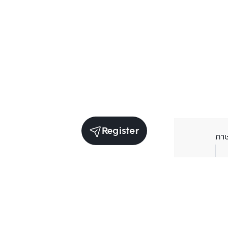
Register
ภา
Units for sale in the same project