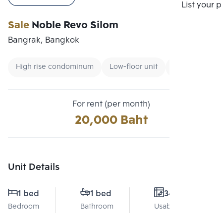
Compare
List your 
Sale
Noble Revo Silom
Bangrak, Bangkok
High rise condominum
Low-floor unit
CBD
For rent (per month)
20,000 Baht
Unit Details
1 bed
1 bed
34 Sq.m.
Bedroom
Bathroom
Usable area