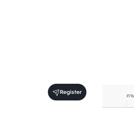
Register
ภา