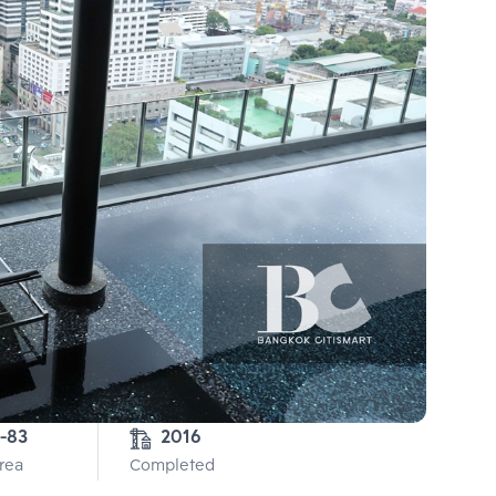
1-83
2016
Area
Completed