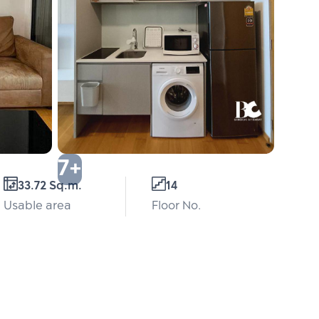
7+
33.72 Sq.m.
14
Usable area
Floor No.