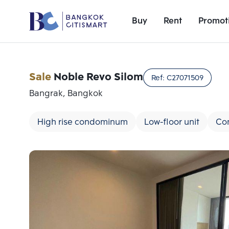
Buy
Rent
Promot
Sale
Noble Revo Silom
Ref:
C27071509
Bangrak, Bangkok
High rise condominum
Low-floor unit
Co
Add comparative units
Number 1