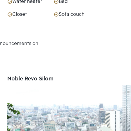
Water heater
Bed
Closet
Sofa couch
announcements on
Noble Revo Silom