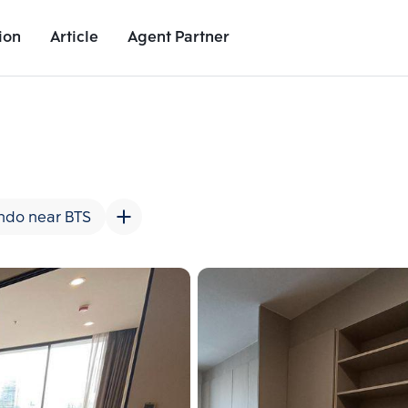
ion
Article
Agent Partner
Unit Images
Unit Details
Project Details
Nearby Places
ndo near BTS
Add comparative units
Add comparat
Number 2
Number