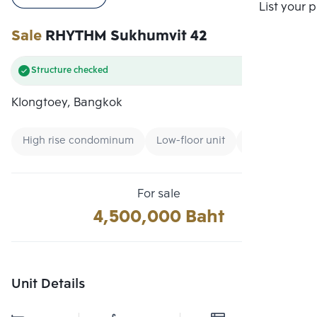
Compare
List your 
Sale
RHYTHM Sukhumvit 42
Structure checked
Klongtoey, Bangkok
High rise condominum
Low-floor unit
Condo near B
For sale
4,500,000 Baht
Unit Details