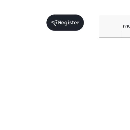
Register
ภา
Units for sale in the same project