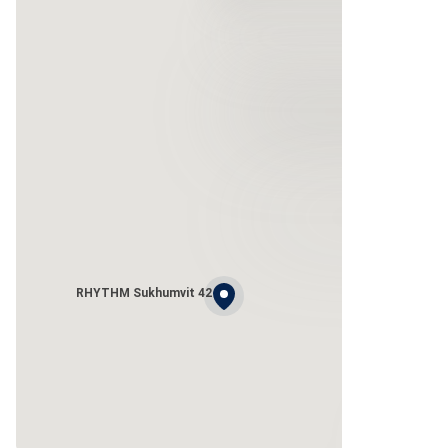
RHYTHM Sukhumvit 42