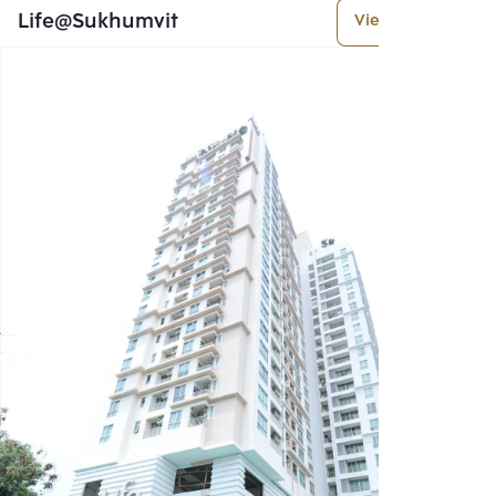
Life@Sukhumvit
View More