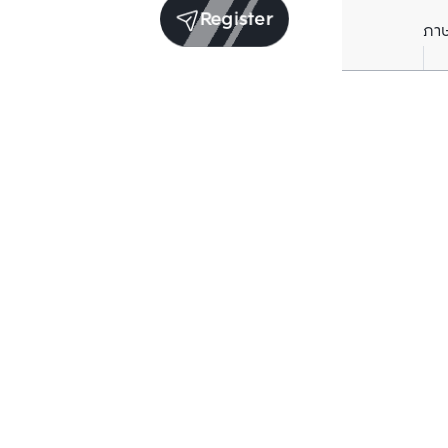
Register
ภา
Units for sale in the same project
Structure checked
Structure che