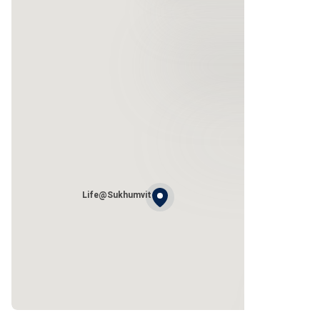
Life@Sukhumvit