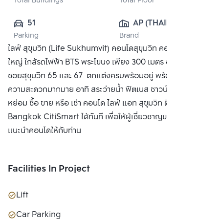
Total Buildings
Total Floor
51
AP (THAILAND) 
Parking
Brand
PUBLIC CO., 
ไลฟ์ สุขุมวิท (Life Sukhumvit) คอนโดสุขุมวิท คอนโดติดถนน
LTD.
ใหญ่ ใกล้รถไฟฟ้า BTS พระโขนง เพียง 300 เมตร อยู่ระหว่าง
ซอยสุขุมวิท 65 และ 67 ตกแต่งครบพร้อมอยู่ พร้อมสิ่งอำนวย
ความสะดวกมากมาย อาทิ สระว่ายน้ำ ฟิตเนส ซาวน์น่า และส่วน
หย่อม ซื้อ ขาย หรือ เช่า คอนโด ไลฟ์ แอท สุขุมวิท ติดต่อหาเรา
Bangkok CitiSmart ได้ทันที เพื่อให้ผู้เชี่ยวชาญของเราได้
แนะนำคอนโดให้กับท่าน
Facilities In Project
Lift
Car Parking