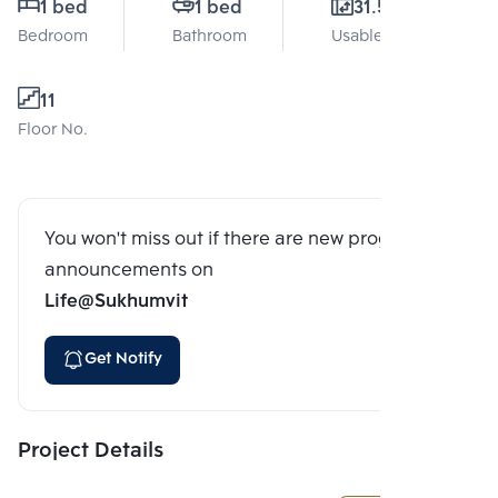
1 bed
1 bed
31.5 Sq.m.
Bedroom
Bathroom
Usable area
11
Floor No.
You won't miss out if there are new program
announcements on
Life@Sukhumvit
Get Notify
Project Details