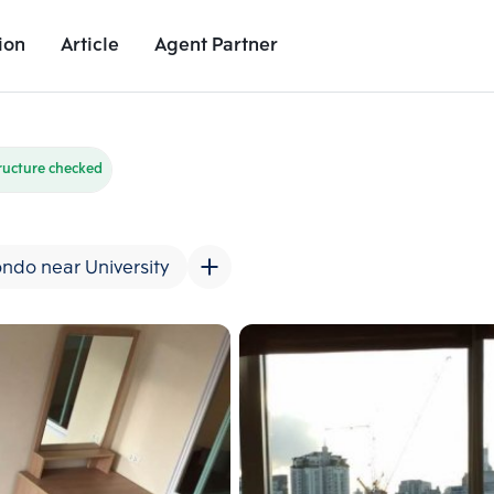
ion
Article
Agent Partner
Unit Images
Unit Details
Project Details
Nearby Places
ructure checked
ndo near University
Add comparative units
Add comparat
Number 2
Number