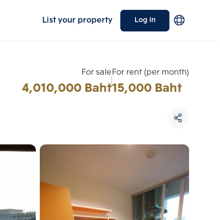
List your property
Log in
For sale
For rent (per month)
4,010,000 Baht
15,000 Baht
Choose comparative unit
Maximum 3 units
ive units
Compare
 3
Clear all