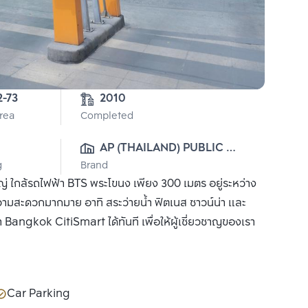
2-73
2010
Area
Completed
AP (THAILAND) PUBLIC 
g
Brand
CO., LTD.
ญ่ ใกล้รถไฟฟ้า BTS พระโขนง เพียง 300 เมตร อยู่ระหว่าง
ามสะดวกมากมาย อาทิ สระว่ายน้ำ ฟิตเนส ซาวน์น่า และ
รา Bangkok CitiSmart ได้ทันที เพื่อให้ผู้เชี่ยวชาญของเรา
Car Parking