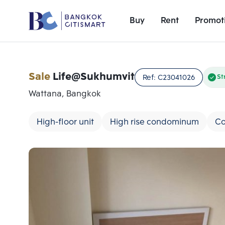
Buy
Rent
Promot
Sale
Life@Sukhumvit
Ref:
C23041026
St
Wattana, Bangkok
High-floor unit
High rise condominum
Co
Add comparative units
Number 1