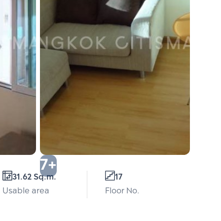
7+
31.62 Sq.m.
17
Usable area
Floor No.