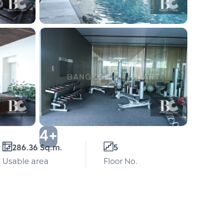
4+
286.36 Sq.m.
5
Usable area
Floor No.