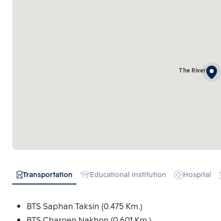
The River
Transportation
Educational Institution
Hospital
BTS Saphan Taksin (0.475 Km.)
BTS Charoen Nakhon (0.601 Km.)