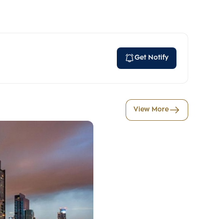
Get Notify
View More