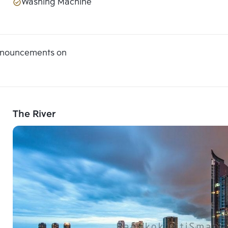
Washing Machine
announcements on
The River