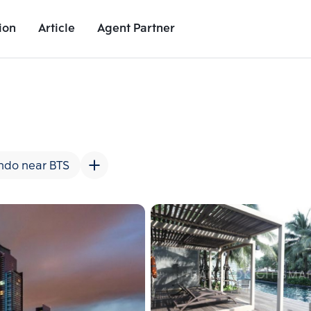
ion
Article
Agent Partner
Unit Images
Unit Details
Project Details
Nearby Places
ndo near BTS
Add comparative units
Add comparat
Number 2
Number