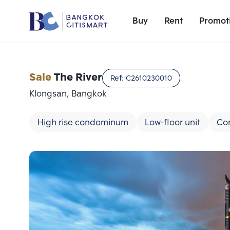
Buy
Rent
Promot
Sale
The River
Ref:
C2610230010
Klongsan, Bangkok
High rise condominum
Low-floor unit
Co
Add comparative units
Number 1