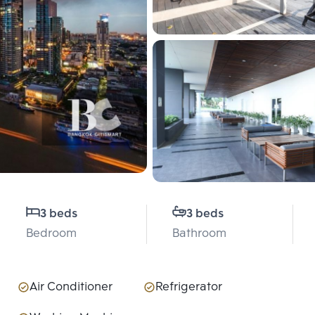
3 beds
3 beds
Bedroom
Bathroom
Air Conditioner
Refrigerator