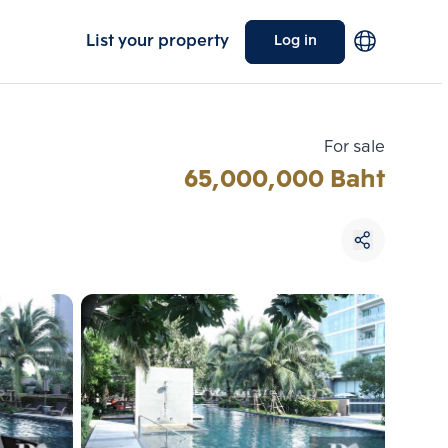
List your property
Log in
For sale
65,000,000 Baht
Choose comparative unit
Maximum 3 units
ive units
Compare
 3
Clear all