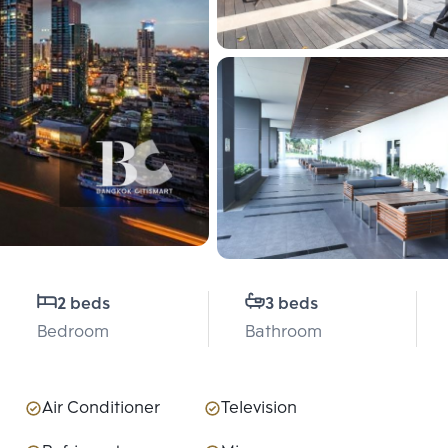
2 beds
3 beds
Bedroom
Bathroom
Air Conditioner
Television