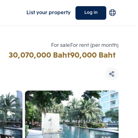
List your property
Log in
For sale
For rent (per month)
30,070,000 Baht
90,000 Baht
Choose comparative unit
Maximum 3 units
ive units
Compare
 3
Clear all