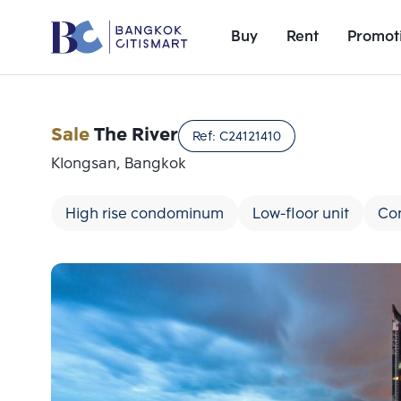
Buy
Rent
Promot
Sale
The River
Ref:
C24121410
Klongsan, Bangkok
High rise condominum
Low-floor unit
Con
Add comparative units
Number 1