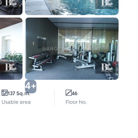
4+
137 Sq.m.
46
Usable area
Floor No.