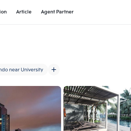
ion
Article
Agent Partner
Unit Images
Unit Details
Project Details
Nearby Places
do near University
Add comparative units
Add comparat
Number 2
Number