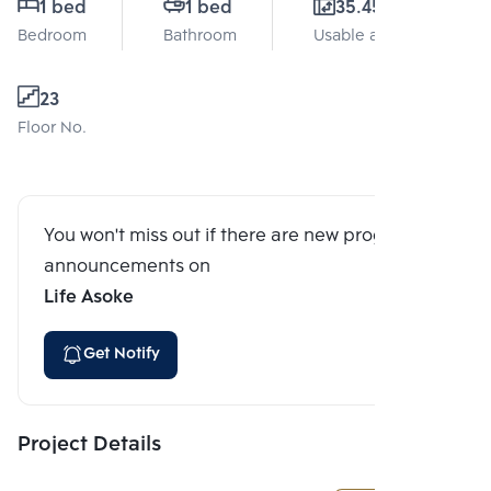
1 bed
1 bed
35.45 Sq.m.
Bedroom
Bathroom
Usable area
23
Floor No.
You won't miss out if there are new program
announcements on
Life Asoke
Get Notify
Project Details