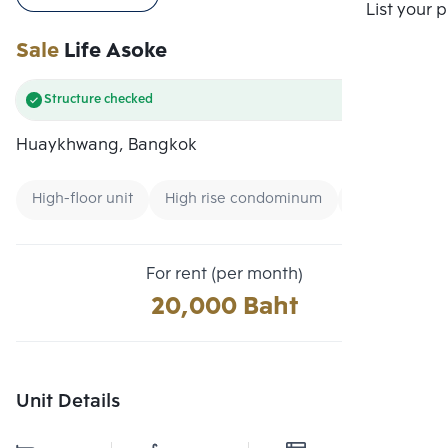
Compare
List your 
Sale
Life Asoke
Structure checked
Huaykhwang, Bangkok
High-floor unit
High rise condominum
Condo near U
For rent (per month)
20,000 Baht
Unit Details