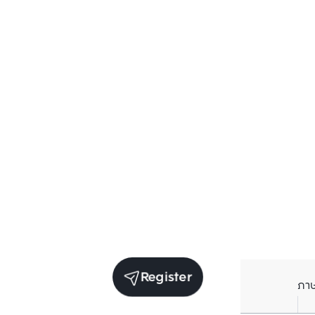
Register
ภา