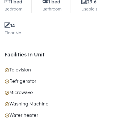
1 bed
1 bed
29.67 Sq.m.
Bedroom
Bathroom
Usable area
14
Floor No.
Facilities In Unit
Television
Refrigerator
Microwave
Washing Machine
Water heater