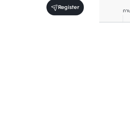
Register
ภา
Units for sale in the same project