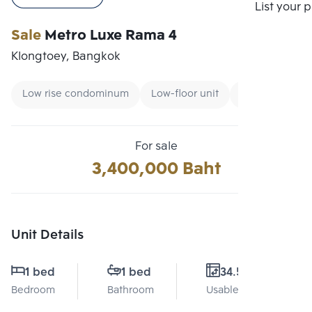
Compare
List your 
Sale
Metro Luxe Rama 4
Klongtoey, Bangkok
Low rise condominum
Low-floor unit
Condo near B
For sale
3,400,000 Baht
Unit Details
1 bed
1 bed
34.5 Sq.m.
Bedroom
Bathroom
Usable area