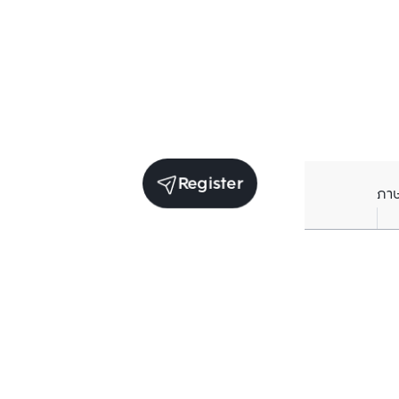
Register
ภา
Units for sale in the same project