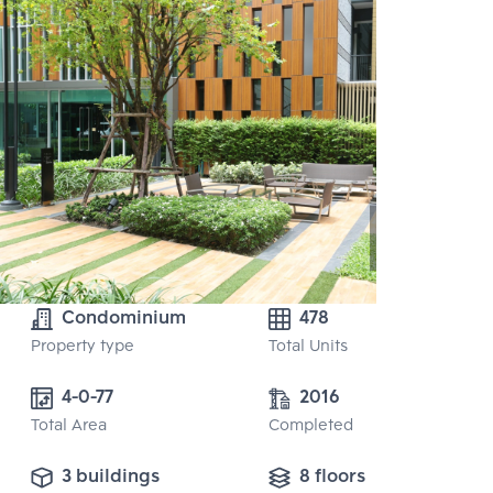
Condominium
478
Property type
Total Units
4-0-77
2016
Total Area
Completed
3 buildings
8 floors