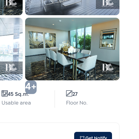
4+
45 Sq.m.
27
Usable area
Floor No.
Get Notify