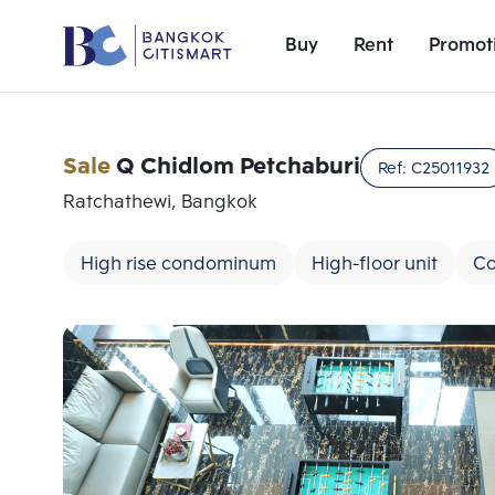
Buy
Rent
Promot
Sale
Q Chidlom Petchaburi
Ref:
C25011932
Ratchathewi, Bangkok
High rise condominum
High-floor unit
Co
Add comparative units
Number 1