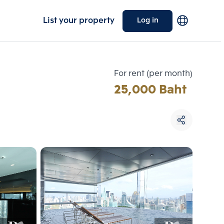
List your property
Log in
For rent (per month)
25,000 Baht
Choose comparative unit
Maximum 3 units
ive units
Compare
 3
Clear all