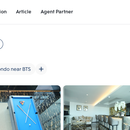
ion
Article
Agent Partner
Unit Images
Unit Details
Project Details
Nearby Places
ndo near BTS
Add comparative units
Add comparat
Number 2
Number