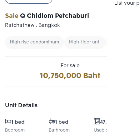
Compare
List your 
Sale
Q Chidlom Petchaburi
Ratchathewi, Bangkok
High rise condominum
High-floor unit
Condo near 
For sale
10,750,000 Baht
Unit Details
1 bed
1 bed
47.1 Sq.m.
Bedroom
Bathroom
Usable area