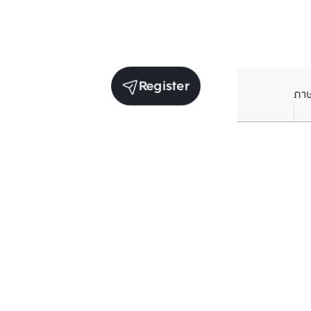
Register
ภา
Units for sale in the same project