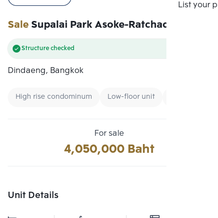
Compare
List your 
Sale
Supalai Park Asoke-Ratchada
Structure checked
Dindaeng, Bangkok
High rise condominum
Low-floor unit
Condo near B
For sale
4,050,000 Baht
Unit Details