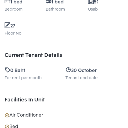
1 bed
1 bed
50 Sq.m.
Bedroom
Bathroom
Usable area
27
Floor No.
Current Tenant Details
0 Baht
30 October 2026
For rent per month
Tenant end date
Facilities In Unit
Air Conditioner
Bed