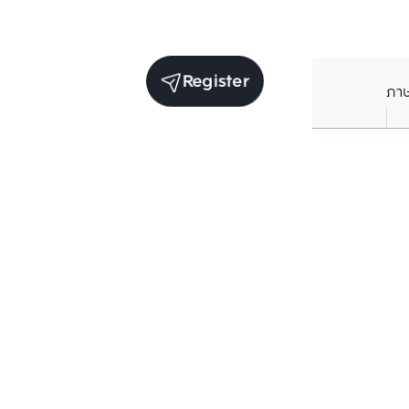
Register
ภา
Units for sale in the same project
Structure che