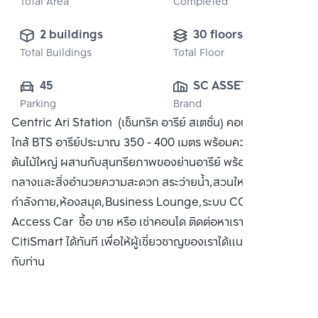
Total Area
Completed
2 buildings
30 floors
Total Buildings
Total Floor
45
SC ASSET 
Parking
Brand
CORPORATION 
Centric Ari Station (เซ็นทริค อารีย์ สเตชั่น) คอนโดเรียบหรู
PUBLIC CO., 
ใกล้ BTS อารีย์ประมาณ 350 - 400 เมตร พร้อมความร่มรื่นของ
LTD.
ต้นไม้ใหญ่ ผสานกับสุนทรียภาพของย่านอารีย์ พร้อมพื่นทีส่วน
กลางและสิ่งอำนวยความสะดวก สระว่ายน้ำ,สวนใหญ่,ห้องออก
กำลังกาย,ห้องสมุด,Business Lounge,ระบบ CCTV /
Access Car ซื้อ ขาย หรือ เช่าคอนโด ติดต่อหาเรา Bangkok
CitiSmart ได้ทันที เพื่อให้ผู้เชี่ยวชาญของเราได้แนะนำคอนโดให้
กับท่าน