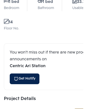
1 bed
1 bed
33.3 Sq.m.
Bedroom
Bathroom
Usable area
14
Floor No.
You won't miss out if there are new program
announcements on
Centric Ari Station
Get Notify
Project Details