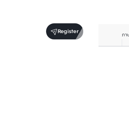
Register
ภา
Units for sale in the same project