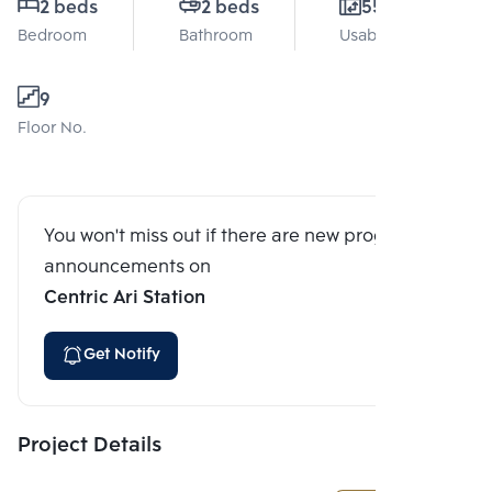
2 beds
2 beds
55 Sq.m.
Bedroom
Bathroom
Usable area
9
Floor No.
You won't miss out if there are new program
announcements on
Centric Ari Station
Get Notify
Project Details