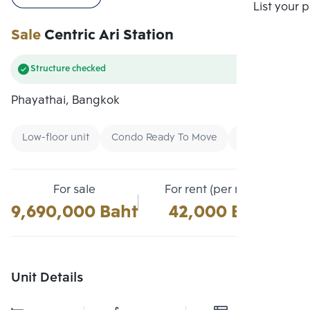
Compare
List your 
Sale
Centric Ari Station
Structure checked
Phayathai, Bangkok
Low-floor unit
Condo Ready To Move
Buy
For sale
For rent (per month)
9,690,000 Baht
42,000 Baht
Unit Details