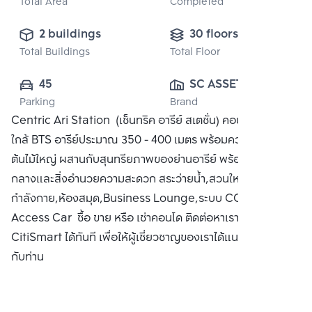
Total Area
Completed
2 buildings
30 floors
Total Buildings
Total Floor
45
SC ASSET 
Parking
Brand
CORPORATION 
Centric Ari Station (เซ็นทริค อารีย์ สเตชั่น) คอนโดเรียบหรู
PUBLIC CO., 
ใกล้ BTS อารีย์ประมาณ 350 - 400 เมตร พร้อมความร่มรื่นของ
LTD.
ต้นไม้ใหญ่ ผสานกับสุนทรียภาพของย่านอารีย์ พร้อมพื่นทีส่วน
กลางและสิ่งอำนวยความสะดวก สระว่ายน้ำ,สวนใหญ่,ห้องออก
กำลังกาย,ห้องสมุด,Business Lounge,ระบบ CCTV /
Access Car ซื้อ ขาย หรือ เช่าคอนโด ติดต่อหาเรา Bangkok
CitiSmart ได้ทันที เพื่อให้ผู้เชี่ยวชาญของเราได้แนะนำคอนโดให้
กับท่าน