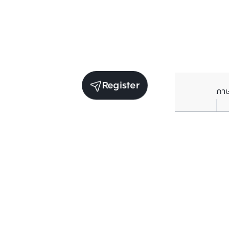
Register
ภา
Units for sale in the same project