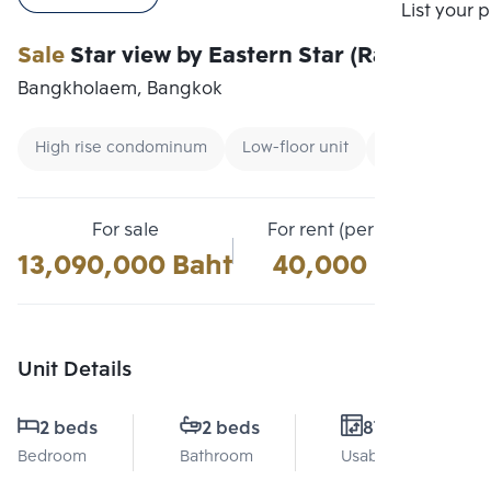
Compare
List your 
Sale
Star view by Eastern Star (Rama3)
Bangkholaem, Bangkok
High rise condominum
Low-floor unit
Condo near B
For sale
For rent (per month)
13,090,000 Baht
40,000 Baht
Unit Details
2 beds
2 beds
87 Sq.m.
Bedroom
Bathroom
Usable area