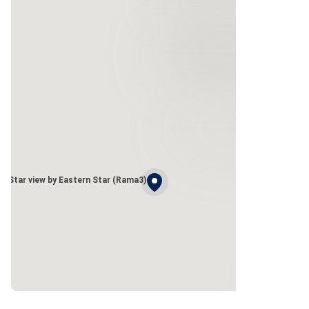
Star view by Eastern Star (Rama3)