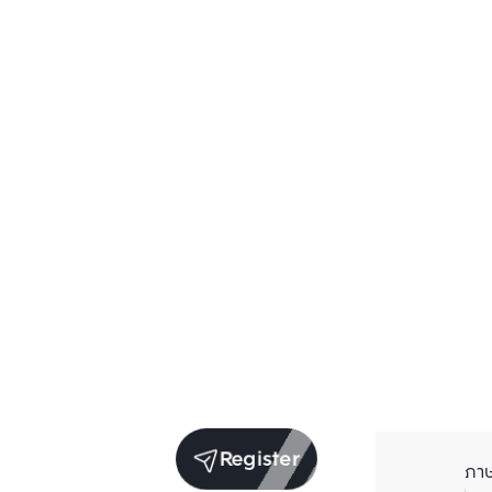
Register
ภา