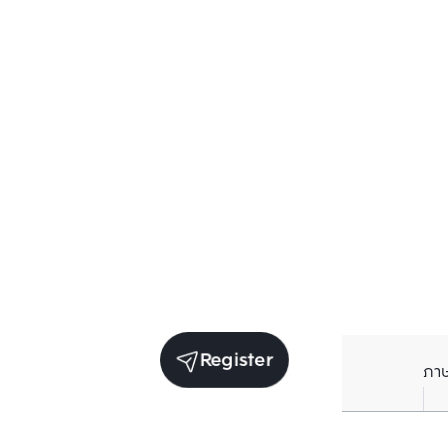
Register
ภา