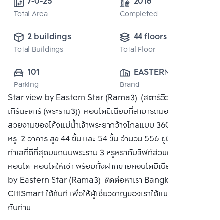
7-0-25
2016
Total Area
Completed
2 buildings
44 floors
Total Buildings
Total Floor
101
EASTERN STAR 
Parking
Brand
REAL EATATE 
Star view by Eastern Star (Rama3) (สตาร์วิว บาย อีส
PUBLIC CO., 
เทิร์นสตาร์ (พระราม3)) คอนโดมิเนียมที่สามารถมองเห็นวิว
LTD.
สวยงามของโค้งแม่น้ำเจ้าพระยากว้างไกลแบบ 360 องศา สวย
หรู 2 อาคาร สูง 44 ชั้น และ 54 ชั้น จำนวน 556 ยูนิต ตั้งอยู่ใน
ทำเลที่ดีที่สุดบนถนนพระราม 3 หรูหรากับลิฟท์ส่วนตัวทุกยูนิต ซื้อ
คอนโด คอนโดให้เช่า พร้อมทั้งฝากขายคอนโดมิเนียม Star view
by Eastern Star (Rama3) ติดต่อหาเรา Bangkok
CitiSmart ได้ทันที เพื่อให้ผู้เชี่ยวชาญของเราได้แนะนำคอนโดให้
กับท่าน