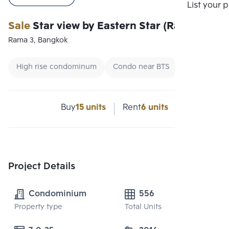
Compare
List your 
Sale
Star view by Eastern Star (Rama3)
Rama 3, Bangkok
High rise condominum
Condo near BTS
Renting for
Buy
15 units
Rent
6 units
Project Details
Condominium
556
Property type
Total Units