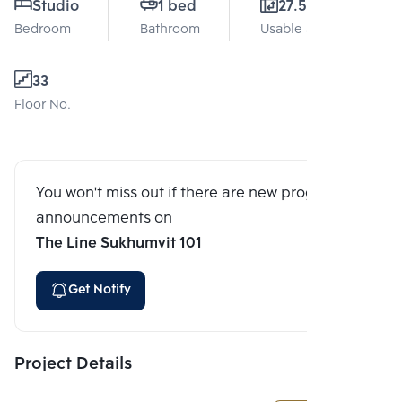
Studio
1 bed
27.51 Sq.m.
Bedroom
Bathroom
Usable area
33
Floor No.
You won't miss out if there are new program
announcements on
The Line Sukhumvit 101
Get Notify
Project Details