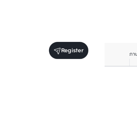
Register
ภา
Units for sale in the same project