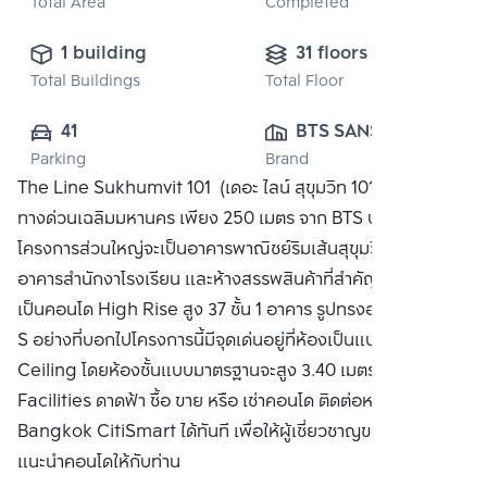
Total Area
Completed
1 building
31 floors
Total Buildings
Total Floor
41
BTS SANSIRI 
Parking
Brand
HOLDING ONE 
The Line Sukhumvit 101 (เดอะ ไลน์ สุขุมวิท 101) คอนโดใกล้
CO., LTD.
ทางด่วนเฉลิมมหานคร เพียง 250 เมตร จาก BTS ปุณวิถี รอบๆ
โครงการส่วนใหญ่จะเป็นอาคารพาณิชย์ริมเส้นสุขุมวิทและแหล่ง
อาคารสำนักงาโรงเรียน และห้างสรรพสินค้าที่สำคัญ โครงการ
เป็นคอนโด High Rise สูง 37 ชั้น 1 อาคาร รูปทรงอาคารเป็นตัว
S อย่างที่บอกไปโครงการนี้มีจุดเด่นอยู่ที่ห้องเป็นแบบ High
Ceiling โดยห้องชั้นแบบมาตรฐานจะสูง 3.40 เมตร บริเวณชั้น
Facilities ดาดฟ้า ซื้อ ขาย หรือ เช่าคอนโด ติดต่อหาเรา
Bangkok CitiSmart ได้ทันที เพื่อให้ผู้เชี่ยวชาญของเราได้
แนะนำคอนโดให้กับท่าน