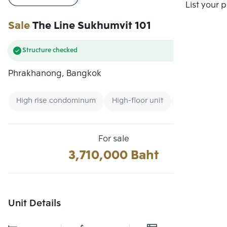
Compare
List your 
Sale
The Line Sukhumvit 101
Structure checked
Phrakhanong, Bangkok
High rise condominum
High-floor unit
Renting forei
For sale
3,710,000 Baht
Unit Details