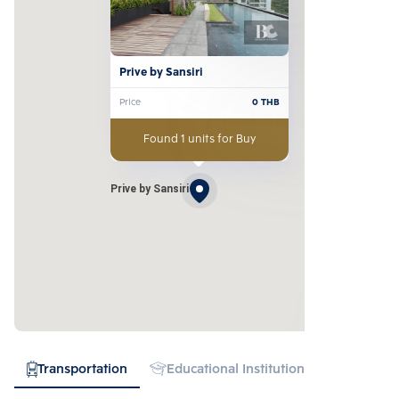
Prive by Sansiri
Price
0
THB
Found 1 units for Buy
Prive by Sansiri
Transportation
Educational Institution
Hospital