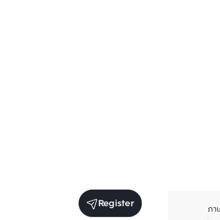
Register
ภา