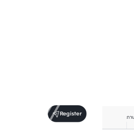
Register
ภา