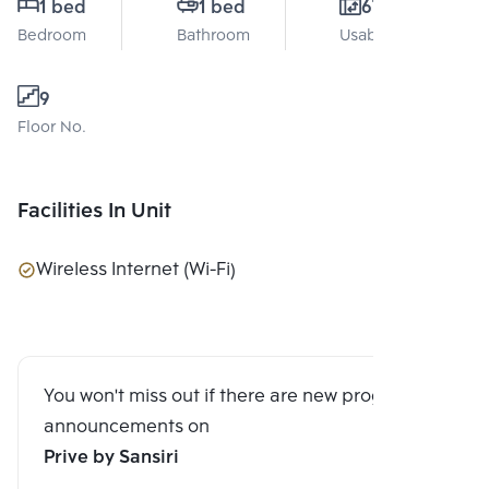
1 bed
1 bed
67 Sq.m.
Bedroom
Bathroom
Usable area
9
Floor No.
Facilities In Unit
Wireless Internet (Wi-Fi)
You won't miss out if there are new program
announcements on
Prive by Sansiri