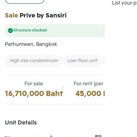
Compare
List your 
Sale
Prive by Sansiri
Structure checked
Pathumwan, Bangkok
High rise condominum
Low-floor unit
Condo near B
For sale
For rent (per month)
16,710,000 Baht
45,000 Baht
Unit Details