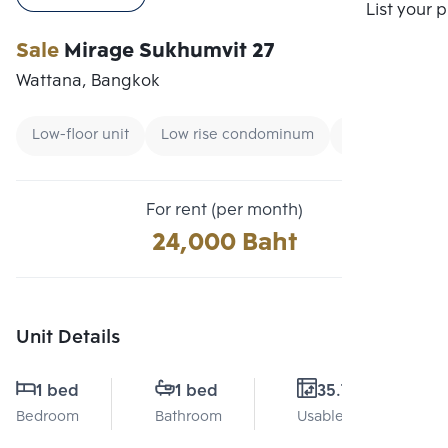
Compare
List your 
Sale
Mirage Sukhumvit 27
Wattana, Bangkok
Low-floor unit
Low rise condominum
CBD
For rent (per month)
24,000 Baht
Unit Details
1 bed
1 bed
35.7 Sq.m.
Bedroom
Bathroom
Usable area