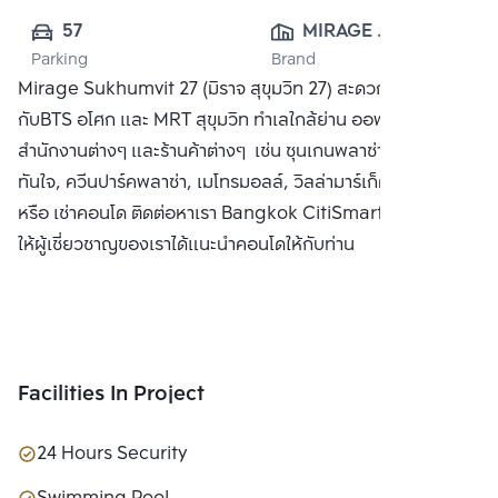
57
MIRAGE 
Parking
Brand
PROPERTY PLUS 
Mirage Sukhumvit 27 (มิราจ สุขุมวิท 27) สะดวกสบาย ใกล้
CO., LTD.
กับBTS อโศก และ MRT สุขุมวิท ทำเลใกล้ย่าน ออฟฟิศ อาคาร
สำนักงานต่างๆ และร้านค้าต่างๆ เช่น ซุนเกนพลาซ่า, แม็กซ์แวลู่
ทันใจ, ควีนปาร์คพลาซ่า, เมโทรมอลล์, วิลล่ามาร์เก็ต ซื้อ ขาย
หรือ เช่าคอนโด ติดต่อหาเรา Bangkok CitiSmart ได้ทันที เพื่อ
ให้ผู้เชี่ยวชาญของเราได้แนะนำคอนโดให้กับท่าน
Facilities In Project
24 Hours Security