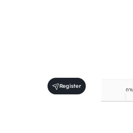
Register
ภา