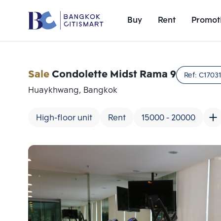
Buy
Rent
Promot
Sale
Condolette Midst Rama 9
Ref:
C1703
Huaykhwang, Bangkok
High-floor unit
Rent
15000 - 20000
Add comparative units
Number 1