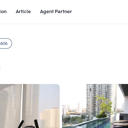
ion
Article
Agent Partner
Unit Images
Unit Details
Project Details
Nearby Places
1606
Add comparative units
Add comparat
Number 2
Number