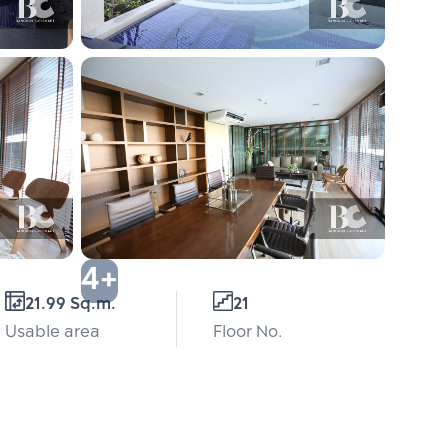
4+
21.99 Sq.m.
21
Usable area
Floor No.