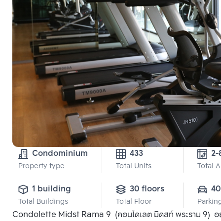
Condominium
433
Property type
Total Units
Total 
1 building
30 floors
40
Total Buildings
Total Floor
Parkin
Condolette Midst Rama 9 (คอนโดเลต มิดสท์ พระราม 9) อยู่