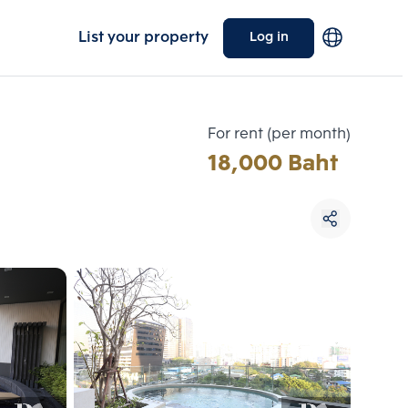
List your property
Log in
For rent (per month)
18,000 Baht
Choose comparative unit
Maximum 3 units
ive units
Compare
 3
Clear all