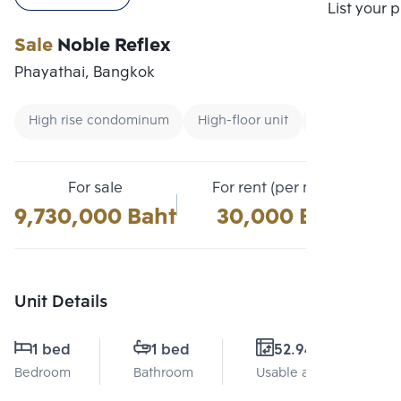
Compare
List your 
Sale
Noble Reflex
Phayathai, Bangkok
High rise condominum
High-floor unit
Condo near 
For sale
For rent (per month)
9,730,000 Baht
30,000 Baht
Unit Details
1 bed
1 bed
52.94 Sq.m.
Bedroom
Bathroom
Usable area