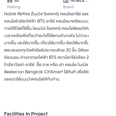
62
NOBLE 
Parking
Brand
DEVELOPMENT 
Noble Reflex (โนเบิล รีเฟลกซ์) คอนโดอารีย์ ซอยพหลโยธิน 7
PUBLIC CO., 
คอนโดใกล้รถไฟฟ้า BTS อารีย์ คอนโดมาพร้อมแนวคิดอิสระแห่ง
LTD.
การใช้ชีวิตที่ดีขึ้น โดนเบิล รีเฟลกซ์ คอนโดติดรถไฟฟ้าให้คุณมี
เวลาเหลือเฟือที่จะทำอะไรก็ได้ตามอำเภอใจ ไม่ว่าจะเป็น นอนได้
มากขึ้น เล่นได้มากขึ้น เที่ยวได้มากขึ้น ช้อปได้มากขึ้น กับคอนโดที่
ตอบสนองทุกไลฟ์สไตล์ประกอบด้วย 20 ชั้น มีห้องขนาด 1-2
ห้องนอน ห่างจากรถไฟฟ้า BTS สถานีอารีย์เพียง 200 เมตรและ
ใกล้ลาวิลล่า อารีย์ ซื้อ ขาย หรือ เช่า คอนโด โนเบิล รีเฟลกซ์
ติดต่อหาเรา Bangkok CitiSmart ได้ทันที เพื่อให้ผู้เชี่ยวชาญ
ของเราได้แนะนำคอนโดให้กับท่าน
Facilities In Project