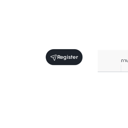
Register
ภา
Units for sale in the same project