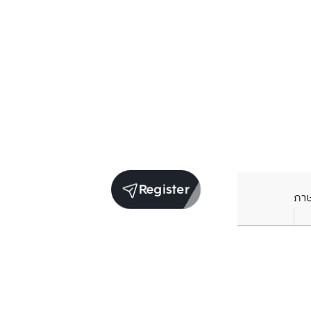
Register
ภา