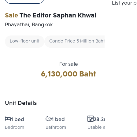
Compare
List your 
Sale
The Editor Saphan Khwai
Phayathai, Bangkok
Low-floor unit
Condo Price 5 Million Baht - 7 Million Bah
For sale
6,130,000 Baht
Unit Details
1 bed
1 bed
28.26 Sq.m.
Bedroom
Bathroom
Usable area