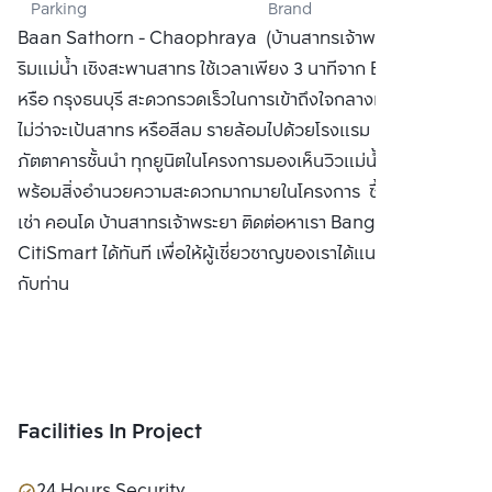
Parking
Brand
PRAYA ARCADIA 
Baan Sathorn - Chaophraya (บ้านสาทรเจ้าพระยา) คอนโด
CO., LTD.
ริมแม่น้ำ เชิงสะพานสาทร ใช้เวลาเพียง 3 นาทีจาก BTS ตากสิน
หรือ กรุงธนบุรี สะดวกรวดเร็วในการเข้าถึงใจกลางแหล่งธุรกิจ
ไม่ว่าจะเป้นสาทร หรือสีลม รายล้อมไปด้วยโรงแรม 5 ดาว และ
ภัตตาคารชั้นนำ ทุกยูนิตในโครงการมองเห็นวิวแม่น้ำ ทั้ง 2 ฝั่งน้ำ
พร้อมสิ่งอำนวยความสะดวกมากมายในโครงการ ซื้อ ขาย หรือ
เช่า คอนโด บ้านสาทรเจ้าพระยา ติดต่อหาเรา Bangkok
CitiSmart ได้ทันที เพื่อให้ผู้เชี่ยวชาญของเราได้แนะนำคอนโดให้
กับท่าน
Facilities In Project
24 Hours Security