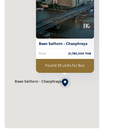
Baan Sathorn - Chaophraya
Price
21,780,000
THB
Found 25 units for Buy
Baan Sathorn - Chaophraya