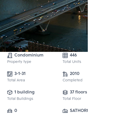
Condominium
446
Property type
Total Units
3-1-31 
2010
Total Area
Completed
1 building
37 floors
Total Buildings
Total Floor
0
SATHORN CHAO 