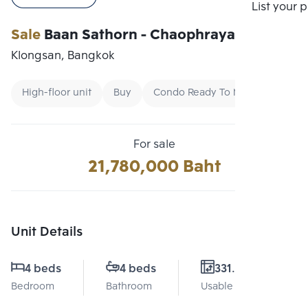
Compare
List your 
Sale
Baan Sathorn - Chaophraya
Klongsan, Bangkok
High-floor unit
Buy
Condo Ready To Move
For sale
21,780,000 Baht
Unit Details
4 beds
4 beds
331.38 Sq.m.
Bedroom
Bathroom
Usable area