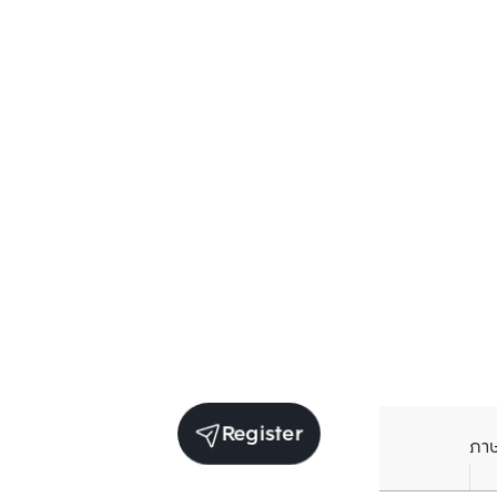
Register
ภา