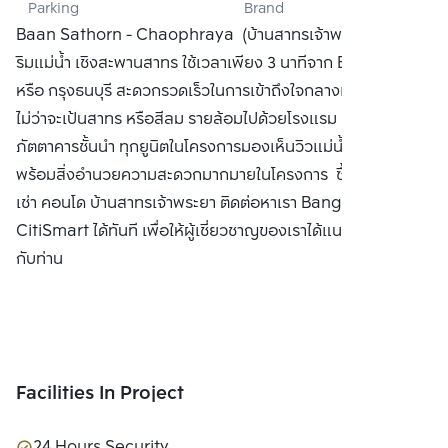
Parking
Brand
PRAYA ARCADIA 
Baan Sathorn - Chaophraya (บ้านสาทรเจ้าพระยา) คอนโด
CO., LTD.
ริมแม่น้ำ เชิงสะพานสาทร ใช้เวลาเพียง 3 นาทีจาก BTS ตากสิน
หรือ กรุงธนบุรี สะดวกรวดเร็วในการเข้าถึงใจกลางแหล่งธุรกิจ
ไม่ว่าจะเป้นสาทร หรือสีลม รายล้อมไปด้วยโรงแรม 5 ดาว และ
ภัตตาคารชั้นนำ ทุกยูนิตในโครงการมองเห็นวิวแม่น้ำ ทั้ง 2 ฝั่งน้ำ
พร้อมสิ่งอำนวยความสะดวกมากมายในโครงการ ซื้อ ขาย หรือ
เช่า คอนโด บ้านสาทรเจ้าพระยา ติดต่อหาเรา Bangkok
CitiSmart ได้ทันที เพื่อให้ผู้เชี่ยวชาญของเราได้แนะนำคอนโดให้
กับท่าน
Facilities In Project
24 Hours Security