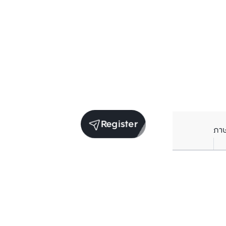
Register
ภา
Units for sale in the same project