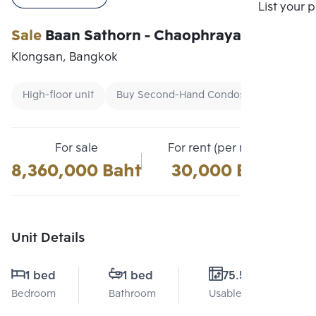
Compare
List your 
Sale
Baan Sathorn - Chaophraya
Klongsan, Bangkok
High-floor unit
Buy Second-Hand Condos
Buy Condo
For sale
For rent (per month)
8,360,000 Baht
30,000 Baht
Unit Details
1 bed
1 bed
75.5 Sq.m.
Bedroom
Bathroom
Usable area