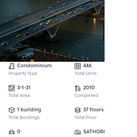
Condominium
446
Property type
Total Units
3-1-31 
2010
Total Area
Completed
1 building
37 floors
Total Buildings
Total Floor
0
SATHORN CHAO 